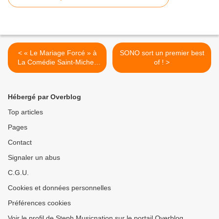
< « Le Mariage Forcé » à
SONO sort un premier best
La Comédie Saint-Michel,
of ! >
nous y étions !
Hébergé par Overblog
Top articles
Pages
Contact
Signaler un abus
C.G.U.
Cookies et données personnelles
Préférences cookies
Voir le profil de Steph Musicnation sur le portail Overblog