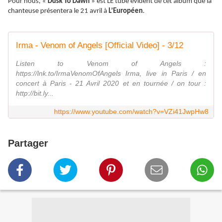
Pour nous, «
Dusk To Dawn
» est LE tube évident de cet album que la
chanteuse présentera le 21 avril à
L’Européen
.
Irma - Venom of Angels [Official Video] - 3/12
Listen to Venom of Angels :
https://lnk.to/IrmaVenomOfAngels Irma, live in Paris / en
concert à Paris - 21 Avril 2020 et en tournée / on tour :
http://bit.ly...
https://www.youtube.com/watch?v=VZi41JwpHw8
Partager