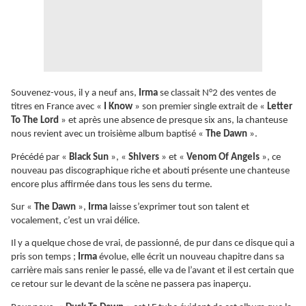
Souvenez-vous, il y a neuf ans,
Irma
se classait N°2 des ventes de
titres en France avec «
I Know
» son premier single extrait de «
Letter
To The Lord
» et après une absence de presque six ans, la chanteuse
nous revient avec un troisième album baptisé «
The Dawn
».
Précédé par «
Black Sun
», «
Shivers
» et «
Venom Of Angels
», ce
nouveau pas discographique riche et abouti présente une chanteuse
encore plus affirmée dans tous les sens du terme.
Sur «
The Dawn
»,
Irma
laisse s’exprimer tout son talent et
vocalement, c’est un vrai délice.
Il y a quelque chose de vrai, de passionné, de pur dans ce disque qui a
pris son temps ;
Irma
évolue, elle écrit un nouveau chapitre dans sa
carrière mais sans renier le passé, elle va de l’avant et il est certain que
ce retour sur le devant de la scène ne passera pas inaperçu.