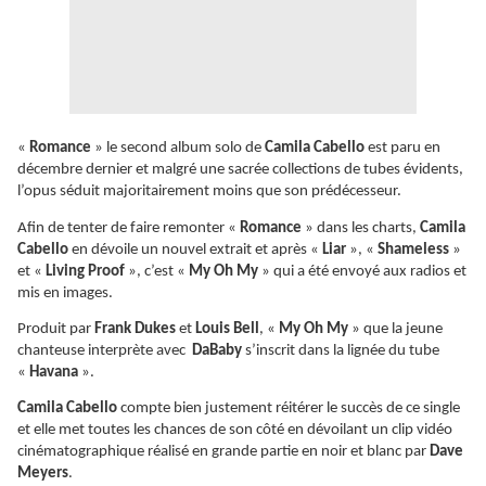
«
Romance
» le second album solo de
Camila Cabello
est paru en
décembre dernier et malgré une sacrée collections de tubes évidents,
l’opus séduit majoritairement moins que son prédécesseur.
Afin de tenter de faire remonter «
Romance
» dans les charts,
Camila
Cabello
en dévoile un nouvel extrait et après «
Liar
», «
Shameless
»
et «
Living Proof
», c’est «
My Oh My
» qui a été envoyé aux radios et
mis en images.
Produit par
Frank Dukes
et
Louis Bell
, «
My Oh My
» que la jeune
chanteuse interprète avec
DaBaby
s’inscrit dans la lignée du tube
«
Havana
».
Camila Cabello
compte bien justement réitérer le succès de ce single
et elle met toutes les chances de son côté en dévoilant un clip vidéo
cinématographique réalisé en grande partie en noir et blanc par
Dave
Meyers
.