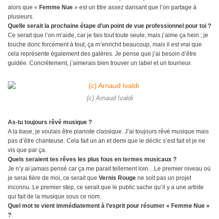
alors que «
Femme Nue
» est un titre assez dansant que l’on partage à
plusieurs.
Quelle serait la prochaine étape d’un point de vue professionnel pour toi ?
Ce serait que l’on m’aide, car je fais tout toute seule, mais j’aime ça hein ; je
touche donc forcément à tout, ça m’enrichit beaucoup, mais il est vrai que
cela représente également des galères. Je pense que j’ai besoin d’être
guidée. Concrètement, j’aimerais bien trouver un label et un tourneur.
(c) Arnaud Ivaldi
As-tu toujours rêvé musique ?
A la base, je voulais être pianiste classique. J’ai toujours rêvé musique mais
pas d’être chanteuse. Cela fait un an et demi que le déclic s’est fait et je ne
vis que par ça.
Quels seraient tes rêves les plus fous en termes musicaux ?
Je n’y ai jamais pensé car ça me parait tellement loin…Le premier niveau où
je serai fière de moi, ce serait que
Vernis Rouge
ne soit pas un projet
inconnu. Le premier step, ce serait que le public sache qu’il y a une artiste
qui fait de la musique sous ce nom.
Quel mot te vient immédiatement à l’esprit pour résumer « Femme Nue »
?