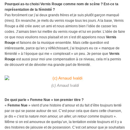
Pourquoi as-tu choisi Vernis Rouge comme nom de scène ? Est-ce ta
représentation de la féminité ?
Pas forcément car j’ai deux grands frères et je suis plutôt garçon manqué
(rires). En revanche, je mets du vernis rouge tous les jours. A la base, Vernis
Rouge a été crée avec un ami et nous aimions bien l’idée de casser les
codes. J’aimais bien lui mettre du vernis rouge et lui en porter. L’idée de faire
ce que nous voulions nous plaisait et on s’est dit appelons nous
Vernis
Rouge
et faisons de la musique ensemble. Mais cette question est
intéressante, parce qu’en y réfléchissant, j’ai toujours eu ce « manque de
féminité » à l’époque qui me « complexait » un peu. Je pense que
Vernis
Rouge
est aussi pour moi une compensation à ce niveau, cela m’a permis
de découvrir et de dévoiler ma grande part de féminité.
(c) Arnaud Ivaldi
De quoi parle « Femme Nue » ton premier titre ?
«
Femme Nue
» vient d’une histoire d’amour et du fait d’être toujours tenté
par ce qui se passe autour de soi. C’est pour cela que dans cette chanson,
je dis «
c’est la nature mon amour, un aller, un retour comme toujours
».
Même si on est amoureux de quelqu’un, la tentation existe toujours et il y a
des histoires de jalousie et de possession. C’est cet amour que je souhaitais