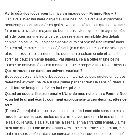
As-tu déjà des idées pour la mise en images de « Femme Nue » ?
J’en avais avec ma mère car je travaille beaucoup avec elle et j’accorde
beaucoup de confiance à ses goûts. Nous nous étions dit que nous allions
faire un clip avec les moyens du bord, nous avions quelles images en tête
afin de jouer sur une sorte de délicatesse et une sensibilité des détails
comme les couleurs. Les prises de vue auraient amené une intimité mais
finalement, comme le titre est déjà sorti, je me demande si ce ne serait pas
plus intéressant de tourner un clip pour mon prochain single et cette fois-ci
sortir les deux en même temps…Par ailleurs, cela ajouterait une petite
touche de nouveauté et cela montrerait que je propose un cran au-dessus.
Que retrouve-t-on dans ton univers musical ?
Beaucoup de sensibilité et beaucoup d’intégrité. Je suis quelqu’un de très
déterminé et c’est une valeur que j’aime partager dans le sens où dans la
vie, il faut se bouger et dévorer tout ce qui vient.
Quand on écoute l’instrumental « L’Une de mes nuits » et « Femme Nue
», on fait le grand écart ; comment expliquerais-tu ces deux facettes de
toi ?
(Rires) Cela rejoint ce que je viens de dire ; c’est mon côté sensible mais
aussi le fait que je sois quelqu’un d’affirmé avec une grande personnalité ;
je sais où je vais, je sais aussi me laisser aller mais tranquillement. J’aime
bien dire que «
L’Une de mes nuits
» est une confidence sur l’amour, car
toute ma sensibilité est dans ce morceau qui n’est que douceur et intimité