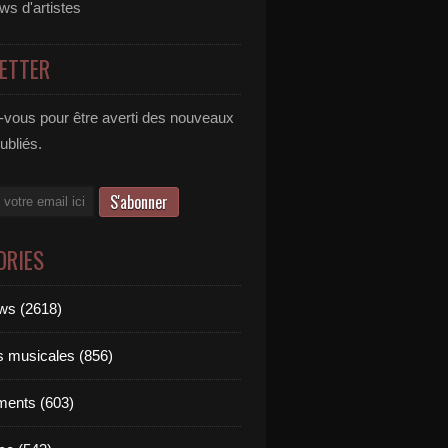
ews d'artistes
ETTER
vous pour être averti des nouveaux
publiés.
ORIES
ews (2618)
ts musicales (856)
ments (603)