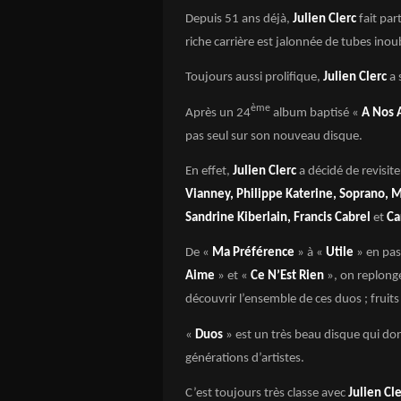
Depuis 51 ans déjà,
Julien Clerc
fait par
riche carrière est jalonnée de tubes inou
Toujours aussi prolifique,
Julien Clerc
a 
ème
Après un 24
album baptisé «
A Nos
pas seul sur son nouveau disque.
En effet,
Julien Clerc
a décidé de revisit
Vianney, Philippe Katerine, Soprano, M
Sandrine Kiberlain, Francis Cabrel
et
Ca
De «
Ma Préférence
» à «
Utile
» en pa
Aime
» et «
Ce N’Est Rien
», on replonge
découvrir l’ensemble de ces duos ; fruits 
«
Duos
» est un très beau disque qui do
générations d’artistes.
C’est toujours très classe avec
Julien Cl