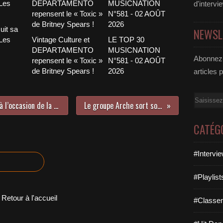
d'intervi
uit sa
NEWSL
 Les
Vintage Culture et
LE TOP 30
DEPARTAMENTO
MUSICNATION
Abonnez-
repensent le « Toxic »
N°581 - 02 AOÛT
de Britney Spears !
2026
articles 
Email
Rencontre avec No Sugar No Milk à l’occasion de la sortie de leur premier EP !
Le groupe Arche sort son premier EP !
CATÉG
#Intervi
#Playlis
Retour à l'accueil
#Classe