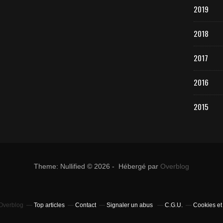
2019
2018
2017
2016
2015
Theme: Nullified © 2026 - Hébergé par
Overblog
 Overblog
Top articles
Contact
Signaler un abus
C.G.U.
Cookies et