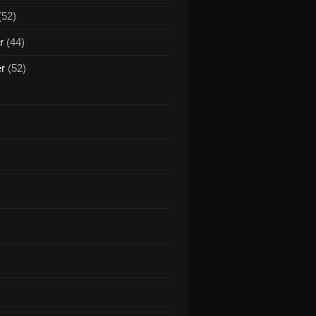
(52)
r
(44)
er
(52)