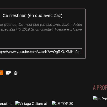
Ce n'est rien (en duo avec Zaz)
e (France) Ce n'est rien (en duo avec Zaz) · Julien
 avec Zaz) ℗ 2019 Si on chantait, licence exclusive
ttps://www.youtube.com/watch?v=OgRXUXMHu2g
0
À PRO