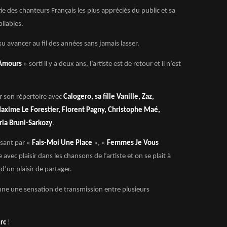
tie des chanteurs Français les plus appréciés du public et sa
bliables.
su avancer au fil des années sans jamais lasser.
 Amours
» sorti il y a deux ans, l’artiste est de retour et il n’est
er son répertoire avec
Calogero, sa fille Vanille, Zaz,
axime Le Forestier, Florent Pagny, Christophe Maé,
rla Bruni-Sarkozy
.
ssant par «
Fais-Moi Une Place
», «
Femmes Je Vous
 avec plaisir dans les chansons de l’artiste et on se plait à
d’un plaisir de partager.
nne une sensation de transmission entre plusieurs
erc
!