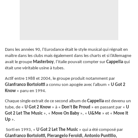
Dans les années 90, l’Eurodance était le style musical qui régnait en
maître dans les clubs mais également dans les charts et si l’Allemagne
avait le groupe
Masterboy
, l’Italie pouvait compter sur
Cappella
qui
était une véritable usine à tubes.
Actif entre 1988 et 2004, le groupe produit notamment par
Gianfranco Bortolotti
a connu son apogée avec l’album «
U Got 2
Know
» paru en 1994.
Chaque single extrait de ce second album de
Cappella
est devenu un
tube, de «
U Got 2 Know
» à «
Don’t Be Proud
» en passant par «
U
Got 2 Let The Music
», «
Move On Baby
», «
U&Me
» et «
Move It
Up
».
Sorti en 1993, «
U Got 2 Let The Music
» qui a été composé par
Gianfranco Bortolotti, Pierangelo Feroldi, Antonio Puntillo,