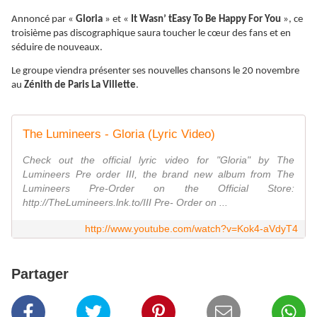
Annoncé par «
Gloria
» et «
It Wasn’ tEasy To Be Happy For You
», ce
troisième pas discographique saura toucher le cœur des fans et en
séduire de nouveaux.
Le groupe viendra présenter ses nouvelles chansons le 20 novembre
au
Zénith de Paris La Villette
.
The Lumineers - Gloria (Lyric Video)
Check out the official lyric video for "Gloria" by The
Lumineers Pre order III, the brand new album from The
Lumineers Pre-Order on the Official Store:
http://TheLumineers.lnk.to/III Pre- Order on ...
http://www.youtube.com/watch?v=Kok4-aVdyT4
Partager