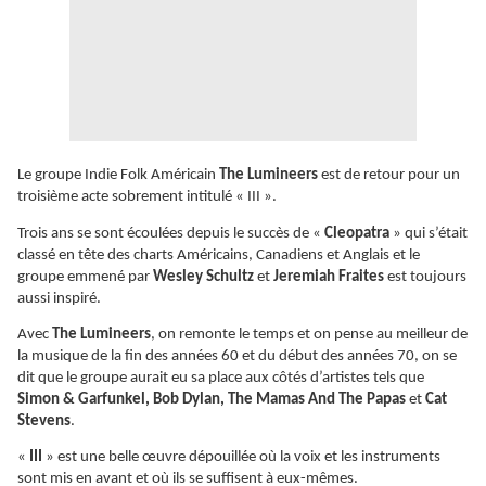
Le groupe Indie Folk Américain
The Lumineers
est de retour pour un
troisième acte sobrement intitulé « III ».
Trois ans se sont écoulées depuis le succès de «
Cleopatra
» qui s’était
classé en tête des charts Américains, Canadiens et Anglais et le
groupe emmené par
Wesley Schultz
et
Jeremiah Fraites
est toujours
aussi inspiré.
Avec
The Lumineers
, on remonte le temps et on pense au meilleur de
la musique de la fin des années 60 et du début des années 70, on se
dit que le groupe aurait eu sa place aux côtés d’artistes tels que
Simon & Garfunkel, Bob Dylan, The Mamas And The Papas
et
Cat
Stevens
.
«
III
» est une belle œuvre dépouillée où la voix et les instruments
sont mis en avant et où ils se suffisent à eux-mêmes.