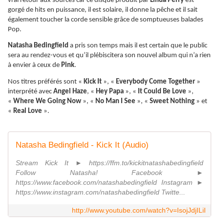
vrai retour aux sources car ce disque produit par
Linda Perry
est
gorgé de hits en puissance, il est solaire, il donne la pêche et il sait
également toucher la corde sensible grâce de somptueuses balades
Pop.
Natasha Bedingfield
a pris son temps mais il est certain que le public
sera au rendez-vous et qu’il plébiscitera son nouvel album qui n’a rien
à envier à ceux de
Pink
.
Nos titres préférés sont «
Kick It
», «
Everybody Come Together
»
interprété avec
Angel Haze
, «
Hey Papa
», «
It Could Be Love
»,
«
Where We Going Now
», «
No Man I See
», «
Sweet Nothing
» et
«
Real Love
».
Natasha Bedingfield - Kick It (Audio)
Stream Kick It ► https://ffm.to/kickitnatashabedingfield
Follow Natasha! Facebook ►
https://www.facebook.com/natashabedingfield Instagram ►
https://www.instagram.com/natashabedingfield Twitte...
http://www.youtube.com/watch?v=IsojJdjILiI