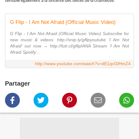
sensible également à la sincérité des textes de la chanteuse.
G Flip - I Am Not Afraid (Official Music Video)
G Flip - I Am Not Afraid (Official Music Video) Subscribe for
new music & videos: http://snip.ly/gflipyoutube 'I Am Not
Afraid' out now → http://futr.cl/gflipIANA Stream 'I Am Not
Afraid Spotify:...
http://www.youtube.com/watch?v=dE1qcGlHmZ4
Partager