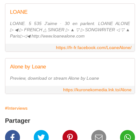
LOANE
LOANE. 5 535 J'aime · 30 en parlent. LOANE ALONE
▷◀▷FRENCH△SINGER▷▲▽▷SONGWRITER◁▽▲
Paris▷◁◀ http://www.loanealone.com
https://fr-fr.facebook.com/LoaneAlone/
Alone by Loane
Preview, download or stream Alone by Loane
https://kuronekomedia.lnk.to/Alone
#Interviews
Partager