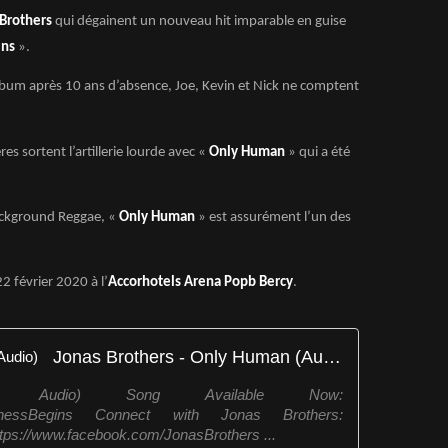
 Brothers
qui dégainent un nouveau hit imparable en guise
ins
».
album après 10 ans d’absence, Joe, Kevin et Nick ne comptent
ères sortent l’artillerie lourde avec «
Only Human
» qui a été
background Reggae, «
Only Human
» est assurément l’un des
2 février 2020 à l’
Accorhotels Arena Popb Bercy
.
Jonas Brothers - Only Human (Audio)
al Audio) Song Available Now:
/HappinessBegins Connect with Jonas Brothers:
https://www.facebook.com/JonasBrothers ...