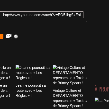
http://www.youtube.com/watch?v=EQ51hgSxEaI
0
le un
Jeanne poursuit sa
À PRO
 de «
route avec « Les
Vintage Culture et
on » !
Règles » !
DEPARTAMENTO
repensent le « Toxic »
de Britney Spears !