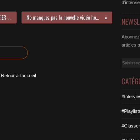
d'intervi
LE TOP 25 MUSICNATION BEST OF 1ER SEMESTRE 2019
Ne manquez pas la nouvelle vidéo hommage à Avicii !
NEWSL
Abonnez-
articles 
Email
Retour à l'accueil
CATÉG
#Intervi
#Playlis
#Classe