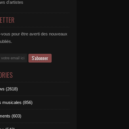
ews d'artistes
ETTER
vous pour être averti des nouveaux
publiés.
ORIES
ews (2618)
ts musicales (856)
ments (603)