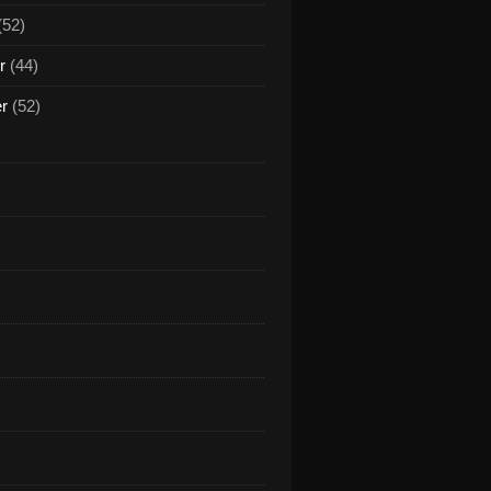
(52)
r
(44)
er
(52)