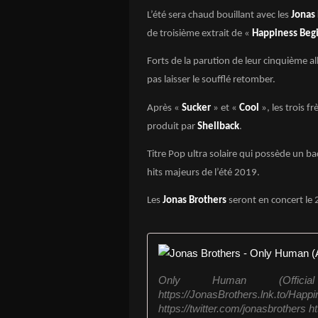
L’été sera chaud bouillant avec les
Jonas
de troisième extrait de «
Happiness Beg
Forts de la parution de leur cinquième 
pas laisser le soufflé retomber.
Après «
Sucker
» et «
Cool
», les trois fr
produit par
Shellback
.
Titre Pop ultra solaire qui possède un 
hits majeurs de l’été 2019.
Les
Jonas Brothers
seront en concert le 2
Only Human (Offici
https://JonasBrothers.lnk.to
https://twitter.com/jonasbrothers 