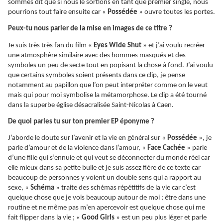
sommes dit que si nous le sortions en tant que premier single, nous
pourrions tout faire ensuite car «
Possédée
» ouvre toutes les portes.
Peux-tu nous parler de la mise en images de ce titre ?
Je suis très très fan du film «
Eyes Wide Shut
» et j’ai voulu recréer
une atmosphère similaire avec des hommes masqués et des
symboles un peu de secte tout en popisant la chose à fond. J’ai voulu
que certains symboles soient présents dans ce clip, je pense
notamment au papillon que l’on peut interpréter comme on le veut
mais qui pour moi symbolise la métamorphose. Le clip a été tourné
dans la superbe église désacralisée Saint-Nicolas à Caen.
De quoi parles tu sur ton premier EP éponyme ?
J’aborde le doute sur l’avenir et la vie en général sur «
Possédée
», je
parle d’amour et de la violence dans l’amour, «
Face Cachée
» parle
d’une fille qui s’ennuie et qui veut se déconnecter du monde réel car
elle mieux dans sa petite bulle et je suis assez fière de ce texte car
beaucoup de personnes y voient un double sens qui a rapport au
sexe, «
Schéma
» traite des schémas répétitifs de la vie car c’est
quelque chose que je vois beaucoup autour de moi ; être dans une
routine et ne même pas m’en apercevoir est quelque chose qui me
fait flipper dans la vie ; «
Good Girls
» est un peu plus léger et parle