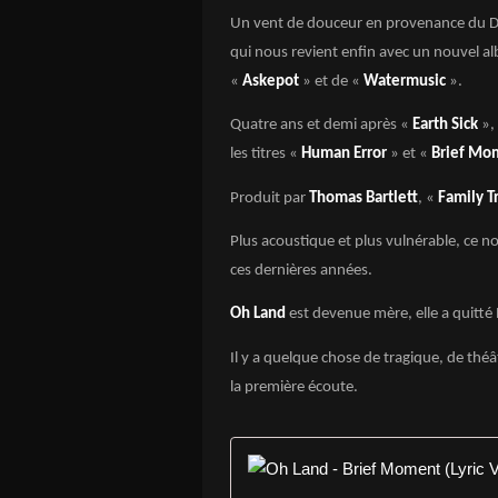
Un vent de douceur en provenance du Da
qui nous revient enfin avec un nouvel alb
«
Askepot
» et de «
Watermusic
».
Quatre ans et demi après «
Earth Sick
»,
les titres «
Human Error
» et «
Brief Mo
Produit par
Thomas Bartlett
, «
Family T
Plus acoustique et plus vulnérable, ce nou
ces dernières années.
Oh Land
est devenue mère, elle a quitté 
Il y a quelque chose de tragique, de thé
la première écoute.