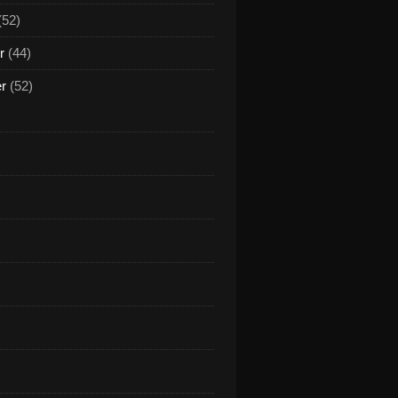
(52)
r
(44)
er
(52)