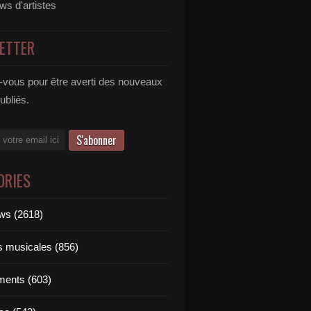
ews d'artistes
ETTER
vous pour être averti des nouveaux
publiés.
ORIES
ews (2618)
ts musicales (856)
ments (603)