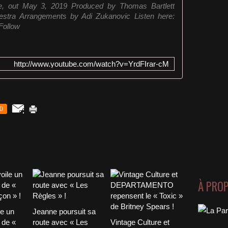
e, out May 3, 2019 Produced by Thomas Bartlett
estra Arrangements by Adi Zukanovic Listen here:
Follow
http://www.youtube.com/watch?v=YrdFIrar-cM
0
À PRO
le un
Jeanne poursuit sa
 de «
route avec « Les
Vintage Culture et