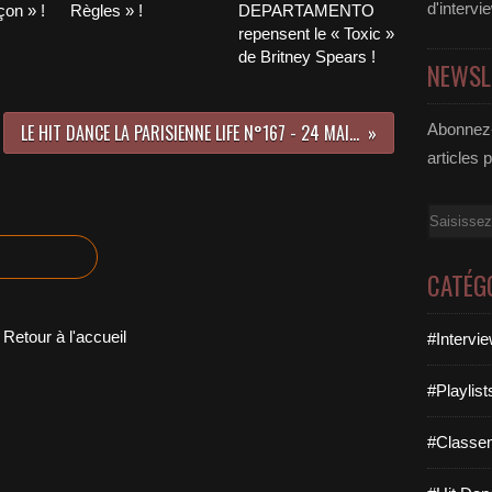
d'intervi
on » !
Règles » !
DEPARTAMENTO
repensent le « Toxic »
de Britney Spears !
NEWSL
LE HIT DANCE LA PARISIENNE LIFE N°167 - 24 MAI 2019
Abonnez-
articles 
Email
CATÉG
Retour à l'accueil
#Intervi
#Playlis
#Classe