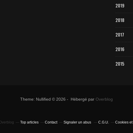
2019
2018
2017
2016
2015
Theme: Nullified © 2026 - Hébergé par
Overblog
 Overblog
Top articles
Contact
Signaler un abus
C.G.U.
Cookies et