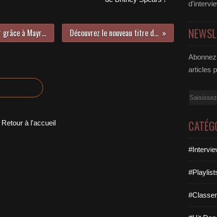
d'intervi
NEWSL
Il fait beau et chaud en plein hiver grâce à Mayra Andrade !
Découvrez le nouveau titre de Lude !
Abonnez-
articles 
Email
CATÉG
Retour à l'accueil
#Intervi
#Playlis
#Classe