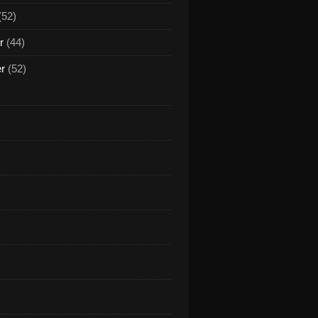
(52)
r
(44)
er
(52)