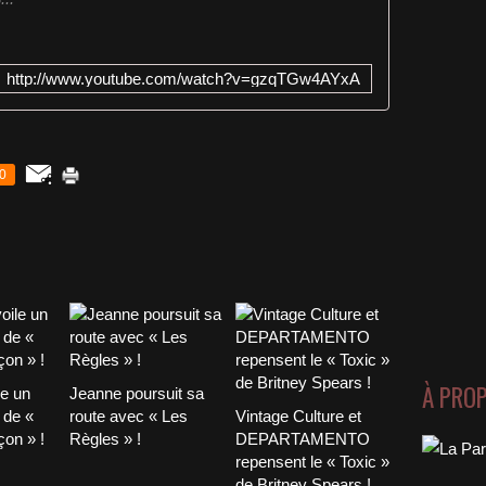
http://www.youtube.com/watch?v=gzqTGw4AYxA
0
À PRO
le un
Jeanne poursuit sa
 de «
route avec « Les
Vintage Culture et
on » !
Règles » !
DEPARTAMENTO
repensent le « Toxic »
de Britney Spears !