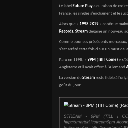
Le label
Future Play
a eu raison de croir
France, les singles s’enchaînent et le suc
Alors que «
1998 2K19
» continue maint
Records
,
Stream
dégaine un nouveau son 
Comme pour ses précédents morceaux,
s’est arrêté cette fois ci sur un must de l
Paru en 1998, «
9PM (Till I Come)
» s’é
Angleterre et il avait offert à l’Allemand
La version de
Stream
reste fidèle à l’orig
goût du jour.
STREAM - 9PM (TILL I COME)
http://smarturl.it/stream9pm Abon
to Futureplay : http://smarturl.it/s93