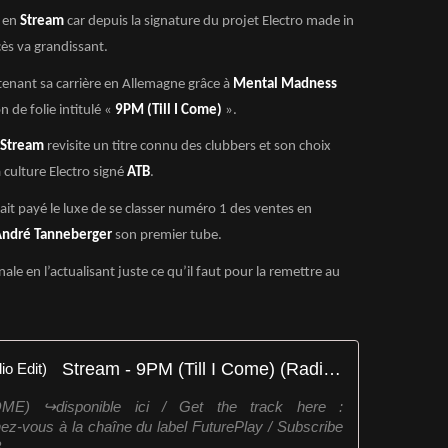
e en
Stream
car depuis la signature du projet Electro made in
cès va grandissant.
enant sa carrière en Allemagne grâce à
Mental Madness
de folie intitulé «
9PM (Till I Come)
».
Stream
revisite un titre connu des clubbers et son choix
a culture Electro signé
ATB
.
tait payé le luxe de se classer numéro 1 des ventes en
André Tanneberger
son premier tube.
inale en l’actualisant juste ce qu’il faut pour la remettre au
Stream - 9PM (Till I Come) (Radio Edit)
 ↪︎disponible ici / Get the track here :
nez-vous à la chaîne du label FuturePlay / Subscribe
...