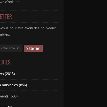
ews d'artistes
ETTER
vous pour être averti des nouveaux
publiés.
ORIES
ews (2618)
ts musicales (856)
ments (603)