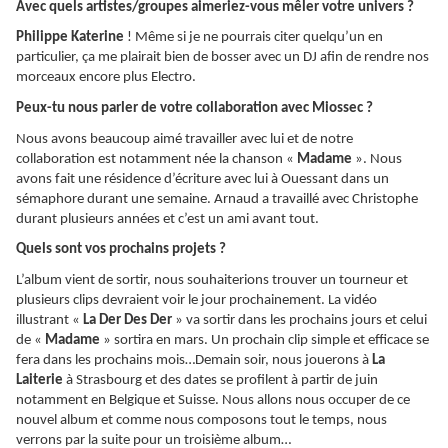
Avec quels artistes/groupes aimeriez-vous mêler votre univers ?
Philippe Katerine
! Même si je ne pourrais citer quelqu’un en
particulier, ça me plairait bien de bosser avec un DJ afin de rendre nos
morceaux encore plus Electro.
Peux-tu nous parler de votre collaboration avec Miossec ?
Nous avons beaucoup aimé travailler avec lui et de notre
collaboration est notamment née la chanson «
Madame
». Nous
avons fait une résidence d’écriture avec lui à Ouessant dans un
sémaphore durant une semaine. Arnaud a travaillé avec Christophe
durant plusieurs années et c’est un ami avant tout.
Quels sont vos prochains projets ?
L’album vient de sortir, nous souhaiterions trouver un tourneur et
plusieurs clips devraient voir le jour prochainement. La vidéo
illustrant «
La Der Des Der
» va sortir dans les prochains jours et celui
de «
Madame
» sortira en mars. Un prochain clip simple et efficace se
fera dans les prochains mois…Demain soir, nous jouerons à
La
Laiterie
à Strasbourg et des dates se profilent à partir de juin
notamment en Belgique et Suisse. Nous allons nous occuper de ce
nouvel album et comme nous composons tout le temps, nous
verrons par la suite pour un troisième album…