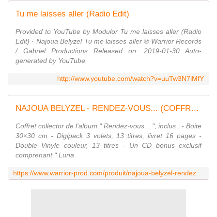
Tu me laisses aller (Radio Edit)
Provided to YouTube by Modulor Tu me laisses aller (Radio
Edit) · Najoua Belyzel Tu me laisses aller ℗ Warrior Records
/ Gabriel Productions Released on: 2019-01-30 Auto-
generated by YouTube.
http://www.youtube.com/watch?v=uuTw3N7iMfY
NAJOUA BELYZEL - RENDEZ-VOUS... (COFFRET COLLECTOR)
Coffret collector de l'album " Rendez-vous... ", inclus : - Boite
30×30 cm - Digipack 3 volets, 13 titres, livret 16 pages -
Double Vinyle couleur, 13 titres - Un CD bonus exclusif
comprenant " Luna
https://www.warrior-prod.com/produit/najoua-belyzel-rendez-vous-coffret-collector/