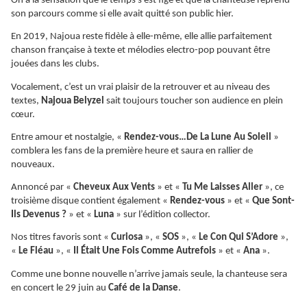
On a la sensation que le temps s’est figé et que la chanteuse reprend
son parcours comme si elle avait quitté son public hier.
En 2019, Najoua reste fidèle à elle-même, elle allie parfaitement
chanson française à texte et mélodies electro-pop pouvant être
jouées dans les clubs.
Vocalement, c’est un vrai plaisir de la retrouver et au niveau des
textes,
Najoua Belyzel
sait toujours toucher son audience en plein
cœur.
Entre amour et nostalgie, «
Rendez-vous…De La Lune Au Soleil
»
comblera les fans de la première heure et saura en rallier de
nouveaux.
Annoncé par «
Cheveux Aux Vents
» et «
Tu Me Laisses Aller
», ce
troisième disque contient également «
Rendez-vous
» et «
Que Sont-
Ils Devenus ?
» et «
Luna
» sur l’édition collector.
Nos titres favoris sont «
Curiosa
», «
SOS
», «
Le Con Qui S’Adore
»,
«
Le Fléau
», «
Il Était Une Fois Comme Autrefois
» et «
Ana
».
Comme une bonne nouvelle n’arrive jamais seule, la chanteuse sera
en concert le 29 juin au
Café de la Danse
.