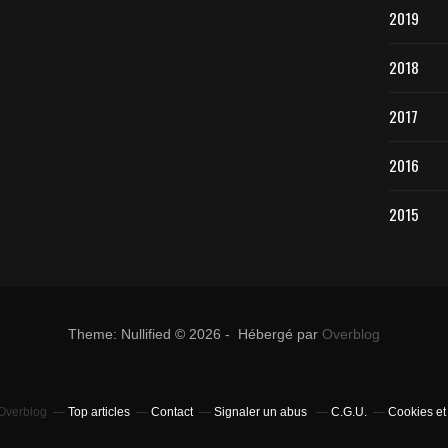
2019
2018
2017
2016
2015
Theme: Nullified © 2026 - Hébergé par
Overblog
 Overblog
Top articles
Contact
Signaler un abus
C.G.U.
Cookies et