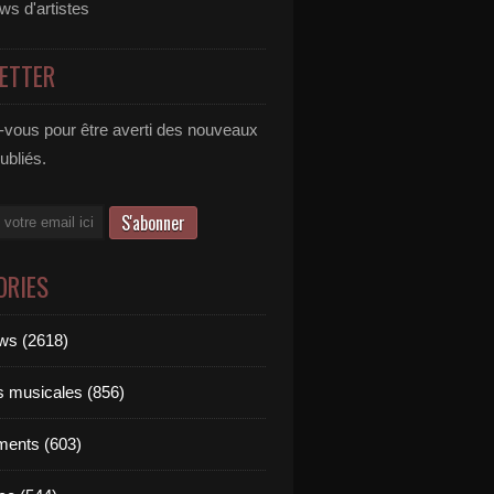
ews d'artistes
ETTER
vous pour être averti des nouveaux
publiés.
ORIES
ews (2618)
ts musicales (856)
ments (603)