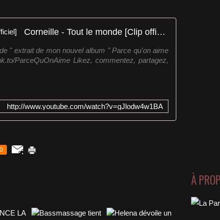
Corneille - Tout le monde [Clip officiel]
nde " extrait de mon nouvel album " Parce qu'on aime
le.lnk.to/ParceQuOnAime Likez, commentez, partagez,
http://www.youtube.com/watch?v=gJlodw4w1BA
0
À PRO