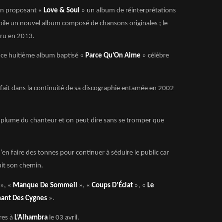
 en proposant «
Love & Soul
» un album de réinterprétations
ile un nouvel album composé de chansons originales ; le
ru en 2013.
 ce huitième album baptisé «
Parce Qu’On Aime
» célèbre
 fait dans la continuité de sa discographie entamée en 2002
a plume du chanteur et on peut dire sans se tromper que
’en faire des tonnes pour continuer à séduire le public car
suit son chemin.
», «
Manque De Sommeil
», «
Coups D’Éclat
», «
Le
hant Des Cygnes
».
res à
L’Alhambra
le 03 avril.