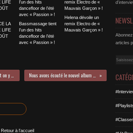
d'intervi
Helena dévoile un
NEWSL
CE LA
Bassmassage tient
remix Electro de «
 LIFE
l’un des hits
Mauvais Garçon » !
Abonnez-
AOÛT
dancefloor de l’été
avec « Passion » !
articles 
Email
Nouvelle Vague sort des raretés et on y adhère totalement !
Nous avons écouté le nouvel album de Najoua Belyzel !
CATÉG
#Intervi
#Playlis
#Classe
Retour à l'accueil