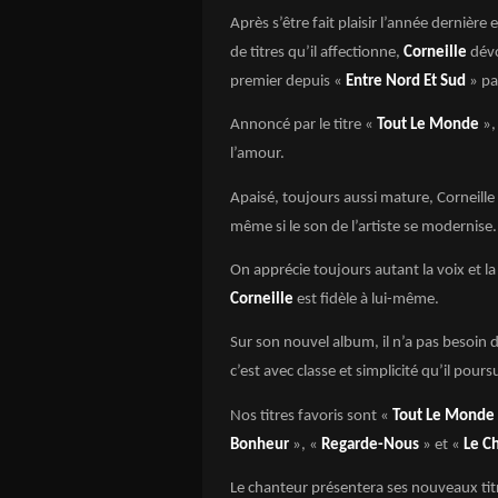
Après s’être fait plaisir l’année dernière
de titres qu’il affectionne,
Corneille
dévo
premier depuis «
Entre Nord Et Sud
» pa
Annoncé par le titre «
Tout Le Monde
»,
l’amour.
Apaisé, toujours aussi mature, Corneille
même si le son de l’artiste se modernise.
On apprécie toujours autant la voix et l
Corneille
est fidèle à lui-même.
Sur son nouvel album, il n’a pas besoin d
c’est avec classe et simplicité qu’il pour
Nos titres favoris sont «
Tout Le Monde
Bonheur
», «
Regarde-Nous
» et «
Le C
Le chanteur présentera ses nouveaux tit