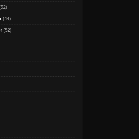
(52)
r
(44)
er
(52)