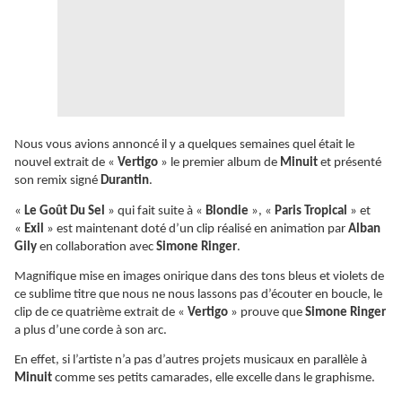
Nous vous avions annoncé il y a quelques semaines quel était le
nouvel extrait de «
Vertigo
» le premier album de
Minuit
et présenté
son remix signé
Durantin
.
«
Le Goût Du Sel
» qui fait suite à «
Blondie
», «
Paris Tropical
» et
«
Exil
» est maintenant doté d’un clip réalisé en animation par
Alban
Gily
en collaboration avec
Simone Ringer
.
Magnifique mise en images onirique dans des tons bleus et violets de
ce sublime titre que nous ne nous lassons pas d’écouter en boucle, le
clip de ce quatrième extrait de «
Vertigo
» prouve que
Simone Ringer
a plus d’une corde à son arc.
En effet, si l’artiste n’a pas d’autres projets musicaux en parallèle à
Minuit
comme ses petits camarades, elle excelle dans le graphisme.