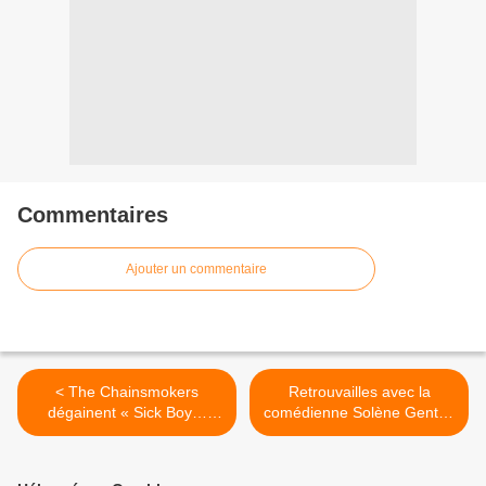
Commentaires
Ajouter un commentaire
< The Chainsmokers
Retrouvailles avec la
dégainent « Sick Boy…
comédienne Solène Gentric
Beach House » !
afin d’en apprendre plus sur
« Fragments De Femmes »
! >