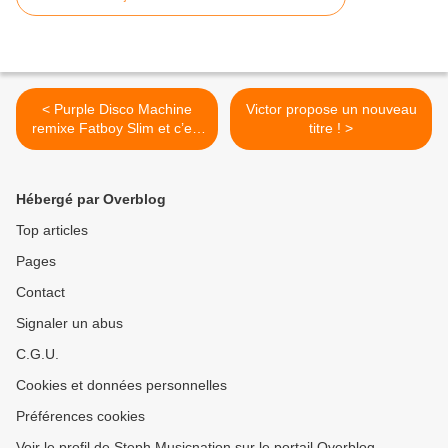
< Purple Disco Machine
Victor propose un nouveau
remixe Fatboy Slim et c’est
titre ! >
juste géant !
Hébergé par Overblog
Top articles
Pages
Contact
Signaler un abus
C.G.U.
Cookies et données personnelles
Préférences cookies
Voir le profil de Steph Musicnation sur le portail Overblog