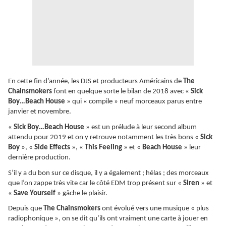
En cette fin d’année, les DJS et producteurs Américains de
The
Chainsmokers
font en quelque sorte le bilan de 2018 avec «
Sick
Boy…Beach House
» qui « compile » neuf morceaux parus entre
janvier et novembre.
«
Sick Boy…Beach House
» est un prélude à leur second album
attendu pour 2019 et on y retrouve notamment les très bons «
Sick
Boy
», «
Side Effects
», «
This Feeling
» et «
Beach House
» leur
dernière production.
S’il y a du bon sur ce disque, il y a également ; hélas ; des morceaux
que l’on zappe très vite car le côté EDM trop présent sur «
Siren
» et
«
Save Yourself
» gâche le plaisir.
Depuis que
The Chainsmokers
ont évolué vers une musique « plus
radiophonique », on se dit qu’ils ont vraiment une carte à jouer en