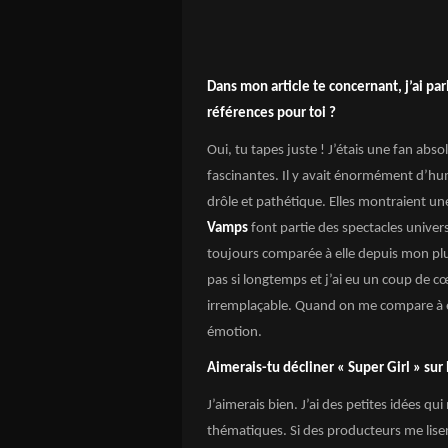
Dans mon article te concernant, j’ai pa
références pour toi ?
Oui, tu tapes juste ! J’étais une fan abso
fascinantes. Il y avait énormément d’human
drôle et pathétique. Elles montraient un
Vamps
font partie des spectacles univers
toujours comparée à elle depuis mon plus
pas si longtemps et j’ai eu un coup de cœ
irremplaçable. Quand on me compare à ell
émotion.
Aimerais-tu décliner « Super Girl » sur
J’aimerais bien. J’ai des petites idées q
thématiques. Si des producteurs me lis