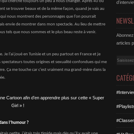
été qui cherche toujours un peu à nous changer. Après 40 ou
d'intervi
nt se trouver beaux et de la même façon, quand je vais au
ms qui nous montrent des personnages que l’on pourrait
NEWSL
avais envie de montrer dans mon spectacle. Au lieu de mettre
ous tels que nous sommes et le plus beau reste à venir.
Abonnez-
articles 
 Je l’ai joué en Tunisie et un peu partout en France et je
Email
s spectateurs toutes origines et sexualité confondues qui me
mère. Ça me touche car c’est vraiment ma grand-mère dans la
CATÉG
née.
#Intervi
#Playlis
#Classe
 dans l’humour ?
tais petite, j’étais très timide mais dès qu’il y avait une