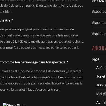
#Hit Dan
is déjà devant un public. D’où ça me vient, je ne le sais pas
#spectac
tais bien.
théâtre ?
#spectac
uis passionné par ça et je vais voir de plus en plus de
#spectac
de chant et de danse même si je suis une très mauvaise
 danse à la télé et je me dis qu’à travers cet art et le chant,
ARCHI
ses pour faire passer des messages par le corps et par la
2026
ant comme ton personnage dans ton spectacle ?
Août
(
x-trois ans et si on me le
proposait de nouveau
, je le referai.
Juillet
s j’adore les enfants et je trouve qu’ils ont beaucoup à nous
t pas encore attrapés par la société, ils sont encore dans la
Juin
(
es, ça fait mal et il faut s’accrocher (rires).
Mai
(5
Avril
(