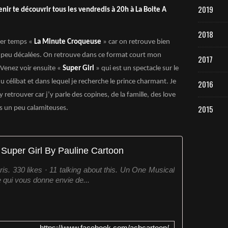
2019
nir te découvrir tous les vendredis à 20h à La Boite A
2018
mier temps «
La Minute Croqueuse
» car on retrouve bien
peu décalées. On retrouve dans ce format court mon
2017
Venez voir ensuite «
Super Girl
» qui est un spectacle sur le
célibat et dans lequel je recherche le prince charmant. Je
2016
etrouver car j’y parle des copines, de la famille, des love
2015
s un peu calamiteuses.
Super Girl By Pauline Cartoon
is. 330 likes · 11 talking about this. Un One Musical
e qui vous donne envie de...
https://www.facebook.com/acbcartoon/