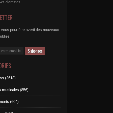
ews d'artistes
ETTER
vous pour être averti des nouveaux
publiés.
ORIES
ews (2618)
ts musicales (856)
ments (604)