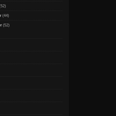
(52)
r
(44)
er
(52)