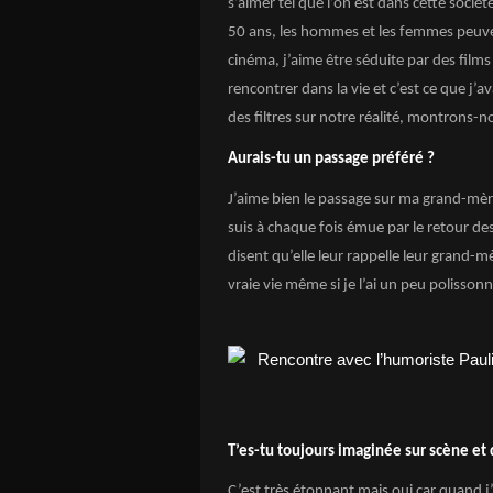
s’aimer tel que l’on est dans cette soci
50 ans, les hommes et les femmes peuve
cinéma, j’aime être séduite par des fil
rencontrer dans la vie et c’est ce que j’
des filtres sur notre réalité, montrons-n
Aurais-tu un passage préféré ?
J’aime bien le passage sur ma grand-mère.
suis à chaque fois émue par le retour de
disent qu’elle leur rappelle leur grand-
vraie vie même si je l’ai un peu polisson
T’es-tu toujours imaginée sur scène et
C’est très étonnant mais oui car quand j’é