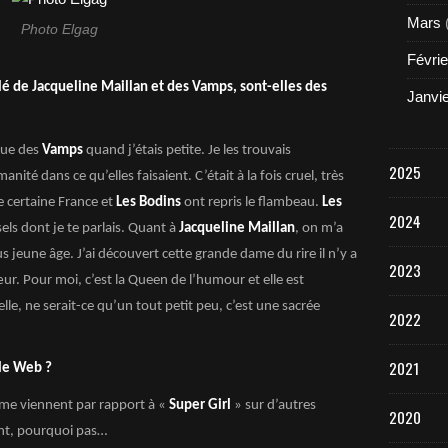
Mars
Photo Elgag
Févrie
rlé de Jacqueline Maillan et des Vamps, sont-elles des
Janvi
lue des
Vamps
quand j’étais petite. Je les trouvais
2025
ité dans ce qu’elles faisaient. C’était à la fois cruel, très
e certaine France et
Les Bodins
ont repris le flambeau.
Les
2024
els dont je te parlais. Quant à
Jacqueline Maillan
, on m’a
 jeune âge. J’ai découvert cette grande dame du rire il n’y a
2023
ur. Pour moi, c’est la Queen de l’humour et elle est
e, ne serait-ce qu’un tout petit peu, c’est une sacrée
2022
2021
 le Web ?
ui me viennent par rapport à «
Super Girl
» sur d’autres
2020
ent, pourquoi pas…