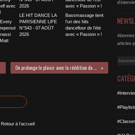
d'intervi
LE HIT DANCE LA
Bassmassage tient
NEWSL
 Every
PARISIENNE LIFE
l’un des hits
 repensé
N°543 - 07 AOÛT
dancefloor de l’été
nassi
2026
avec « Passion » !
Abonnez-
 Matt
articles 
Email
On prolonge le plaisir avec la réédition du premier album de Thérapie TAXI !
CATÉG
#Intervi
#Playlis
#Classe
Retour à l'accueil