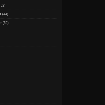
(52)
r
(44)
er
(52)