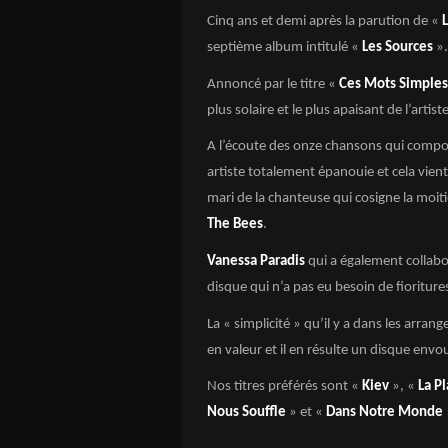
Cinq ans et demi après la parution de «
septième album intitulé «
Les Sources
».
Annoncé par le titre «
Ces Mots Simples
plus solaire et le plus apaisant de l’artiste
A l’écoute des onze chansons qui comp
artiste totalement épanouie et cela vien
mari de la chanteuse qui cosigne la moiti
The Bees
.
Vanessa Paradis
qui a également collab
disque qui n’a pas eu besoin de fioritures
La « simplicité » qu’il y a dans les arra
en valeur et il en résulte un disque envo
Nos titres préférés sont «
Kiev
», «
La P
Nous Souffle
» et «
Dans Notre Monde