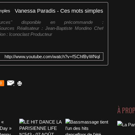
Vanessa Paradis - Ces mots simples
rces" disponible en précommande :
sSources Réalisateur : Jean-Baptiste Mondino Chef
ion : Iconoclast Producteur
http://www.youtube.com/watch?v=fSChfByWNqI
0
À PRO