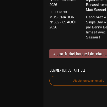
LE TOP 30
MUSICNATION
Découvrez «
N°582 - 09 AOÛT
Single Day »
2026
par Benny Be
himself avec
Sassari !
Jean-Michel Jarre est de retour avec « Equinoxe Infinity » !
COMMENTER CET ARTICLE
Ajouter un commentaire