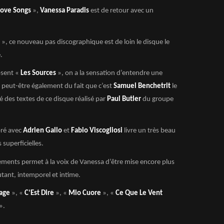
Love Songs
»,
Vanessa Paradis
est de retour avec un
», ce nouveau pas discographique est de loin le disque le
.
osent «
Les Sources
», on a la sensation d’entendre une
t peut-être également du fait que c’est
Samuel Benchetrit
le
é des textes de ce disque réalisé par
Paul Butler
du groupe
oré avec
Adrien Gallo
et
Fabio Viscogliosi
livre un très beau
 superficielles.
ngements permet à la voix de Vanessa d’être mise encore plus
utant, intemporel et intime.
lage
», «
C’Est Dire
», «
Mio Cuore
», «
Ce Que Le Vent
».