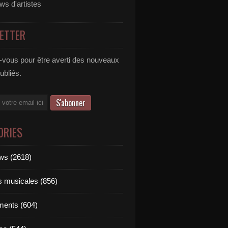
ews d'artistes
ETTER
vous pour être averti des nouveaux
publiés.
ORIES
ews (2618)
ts musicales (856)
ments (604)