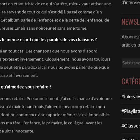
d'intervi
 sort en étant triste de ce qui s’arrête, mieux vaut attiser une
en se servant de tout ce qui s’est déjà passé comme d’un
NEWSL
 Cet album parle de l’enfance et de la perte de l’enfance, de
 amoureuses…mais sans noirceur et sans amertume.
Abonnez-
 le même esprit que les paroles de vos chansons ?
articles 
é en tout cas. Des chansons que nous avons d’abord
 textes et inversement. Globalement, nous avons toujours
Email
 cela peut être paradoxal car nous pouvons parler de quelque
yeuse et inversement.
CATÉG
 qu’aimeriez-vous refaire ?
#Intervi
erions refaire. Personnellement, j’ai eu la chance d’avoir une
jusqu’à maintenant mais j’aimerais beaucoup refaire mon
#Playlis
le dont on commence à se rappeler même si c’est impossible.
ans ma tête. L’enfance, la primaire, le collègue, avant les
#Classe
e ultra innocente.