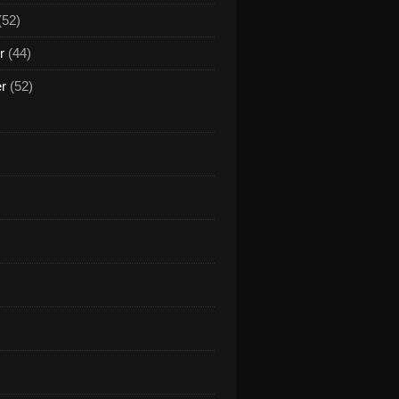
(52)
r
(44)
er
(52)