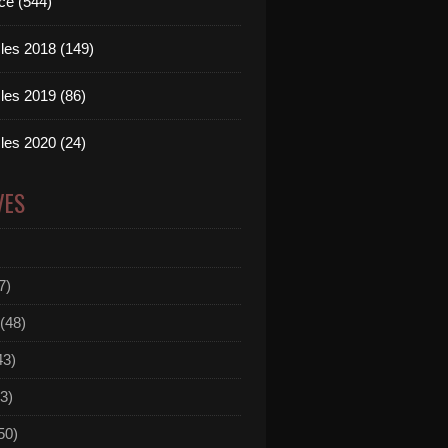
ce (544)
les 2018 (149)
les 2019 (86)
les 2020 (24)
VES
7)
(48)
43)
3)
50)