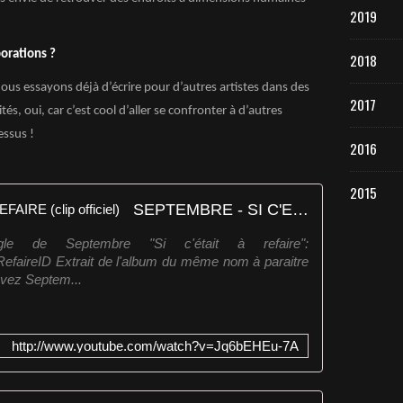
2019
borations ?
2018
nous essayons déjà d’écrire pour d’autres artistes dans des
2017
tés, oui, car c’est cool d’aller se confronter à d’autres
essus !
2016
2015
SEPTEMBRE - SI C'ETAIT À REFAIRE (clip officiel)
le de Septembre "Si c'était à refaire":
ARefaireID Extrait de l'album du même nom à paraitre
vez Septem...
http://www.youtube.com/watch?v=Jq6bEHEu-7A