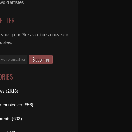
ews d'artistes
ETTER
vous pour être averti des nouveaux
publiés.
ORIES
ews (2618)
ts musicales (856)
ments (603)