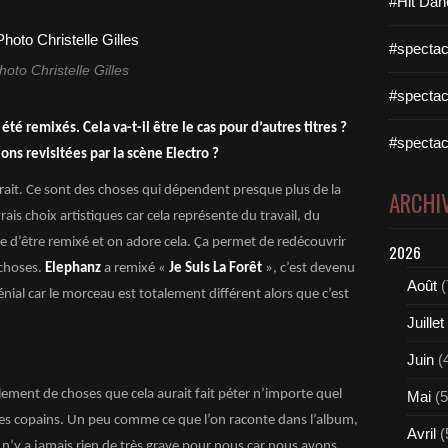
#Hit Dan
#spectac
hoto Christelle Gilles
#spectac
 été remixés. Cela va-t-il être le cas pour d’autres titres ?
#spectac
ns revisitées par la scène Electro ?
airait. Ce sont des choses qui dépendent presque plus de la
ARCHI
is choix artistiques car cela représente du travail, du
le d’être remixé et on adore cela. Ça permet de redécouvrir
2026
 choses.
Elephanz
a remixé «
Je Suis La Forêt
», c’est devenu
Août
(
génial car le morceau est totalement différent alors que c’est
Juillet
Juin
(
llement de choses que cela aurait fait péter n’importe quel
Mai
(5
s copains. Un peu comme ce que l’on raconte dans l’album,
Avril
(
l n’y a jamais rien de très grave pour nous car nous avons