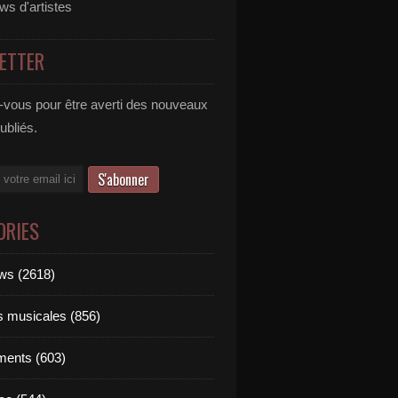
ews d'artistes
ETTER
vous pour être averti des nouveaux
publiés.
ORIES
ews (2618)
ts musicales (856)
ments (603)