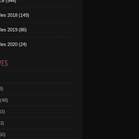
ce (544)
les 2018 (149)
les 2019 (86)
les 2020 (24)
VES
8)
(48)
43)
3)
50)