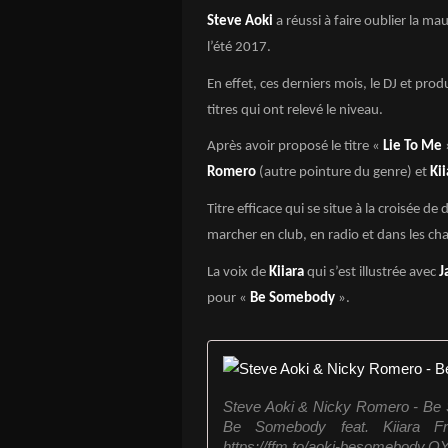
Steve Aoki
a réussi à faire oublier la ma
l’été 2017.
En effet, ces derniers mois, le DJ et pro
titres qui ont relevé le niveau.
Après avoir proposé le titre «
Lie To Me
Romero
(autre pointure du genre) et
Kii
Titre efficace qui se situe à la croisée d
marcher en club, en radio et dans les ch
La voix de
Kiiara
qui s’est illustrée avec
J
pour «
Be Somebody
».
Steve Aoki & Nicky Romero - Be 
Be Somebody feat. Kiiara F
https://ffm.to/aoki-besomebody.OY