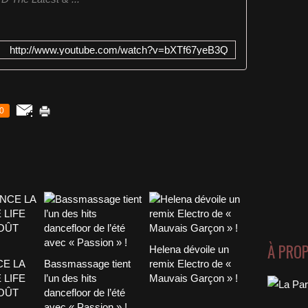
http://www.youtube.com/watch?v=bXTf67yeB3Q
0
À PRO
Helena dévoile un
CE LA
Bassmassage tient
remix Electro de «
 LIFE
l’un des hits
Mauvais Garçon » !
AOÛT
dancefloor de l’été
avec « Passion » !