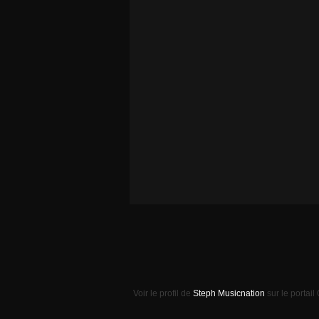
Voir le profil de
Steph Musicnation
sur le portail