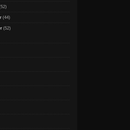
(52)
r
(44)
er
(52)