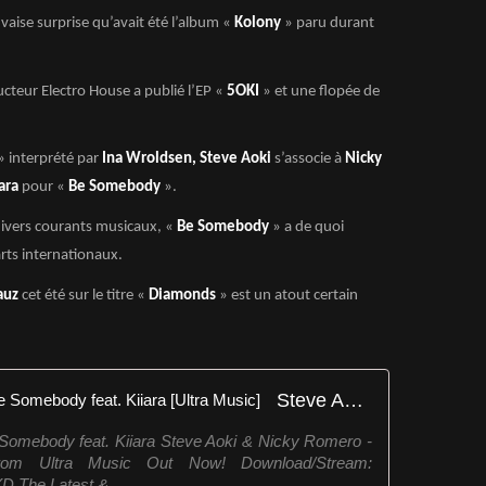
uvaise surprise qu’avait été l’album «
Kolony
» paru durant
ducteur Electro House a publié l’EP «
5OKI
» et une flopée de
» interprété par
Ina Wroldsen, Steve Aoki
s’associe à
Nicky
ara
pour «
Be Somebody
».
e divers courants musicaux, «
Be Somebody
» a de quoi
arts internationaux.
auz
cet été sur le titre «
Diamonds
» est un atout certain
Steve Aoki & Nicky Romero - Be Somebody feat. Kiiara [Ultra Music]
Somebody feat. Kiiara Steve Aoki & Nicky Romero -
rom Ultra Music Out Now! Download/Stream:
D The Latest & ...