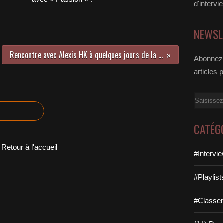
d'intervi
NEWSL
Rencontre avec Alexis HK à quelques jours de la sortie de son nouvel album !
Abonnez-
articles 
Email
CATÉG
Retour à l'accueil
#Intervi
#Playlis
#Classe