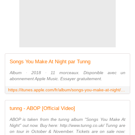
‎Songs You Make At Night par Tunng
‎Album · 2018 · 11 morceaux. Disponible avec un
abonnement Apple Music. Essayer gratuitement.
https://itunes.apple.com/fr/album/songs-you-make-at-night/1380075119
tunng - ABOP [Official Video]
ABOP is taken from the tunng album "Songs You Make At
Night" out now. Buy here: http://www.tunng.co.uk/ Tunng are
on tour in October & November. Tickets are on sale now: