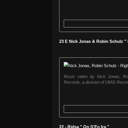
23 E Nick Jonas & Robin Schulz "
Music video by Nick Jonas, Ro
Records, a division of UMG Record
22 - Ridsa " On S'En Ira "