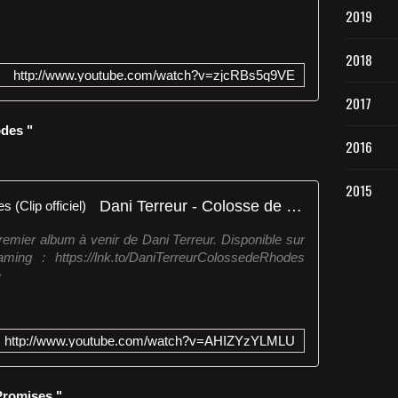
2019
2018
http://www.youtube.com/watch?v=zjcRBs5q9VE
2017
odes "
2016
2015
Dani Terreur - Colosse de Rhodes (Clip officiel)
remier album à venir de Dani Terreur. Disponible sur
ming : https://lnk.to/DaniTerreurColossedeRhodes
e
http://www.youtube.com/watch?v=AHIZYzYLMLU
Promises "