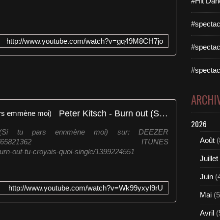
#Hit Dan
#spectac
http://www.youtube.com/watch?v=gq49M8CH7jo
#spectac
#spectac
ARCHI
Peter Kitsch - Burn out (Si tu pars emmène moi)
2026
 (Si tu pars ennmène moi) sur: DEEZER
Août
(
.com/en/album/65821362 ITUNES
burn-out-tu-croyais-quoi-single/1399224551
Juillet
Juin
(
http://www.youtube.com/watch?v=Wk99yxyI9rU
Mai
(5
Avril
(