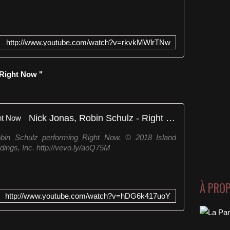
http://www.youtube.com/watch?v=rkvkMWlrTNw
 Right Now "
Nick Jonas, Robin Schulz - Right Now
bin Schulz performing Right Now. © 2018 Island
ings, Inc. http://vevo.ly/aoQ75M
À PRO
http://www.youtube.com/watch?v=hDG6k417uoY