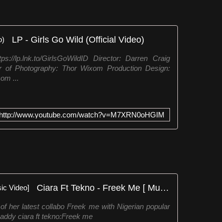
LP - Girls Go Wild (Official Video)
://lp.lnk.to/GirlsGoWildID Director: Darren Craig
r of Photography: Thor Wixom Production Design:
om ...
http://www.youtube.com/watch?v=M7XRN0oHGIM
Ciara Ft Tekno - Freek Me [ Music Video]
of her latest collabo Freek me with Nigerian popular
addy ciara ft tekno:Freek me