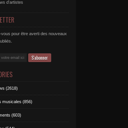
ews d'artistes
ETTER
vous pour être averti des nouveaux
publiés.
ORIES
ews (2618)
ts musicales (856)
ments (603)