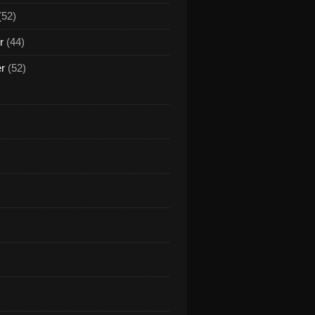
(52)
r
(44)
er
(52)