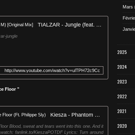
Mars
Févrie
TIALZAR - Jungle (feat. Martina M) [Original Mix]
Janvi
zar-jungle
2025
2024
http://www.youtube.com/watch?v=ulTPH72c9Cc
2023
e Floor "
2022
2021
Kiesza - Phantom Of The Dance Floor (Ft. Philippe Sly)
2020
or Blood, sweat and tears went into this one. And it
 watch: fanlink.to/KieszaPOTDF Lyrics: Turn around