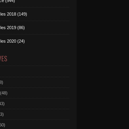
ce (544)
les 2018 (149)
les 2019 (86)
les 2020 (24)
VES
8)
(48)
43)
3)
50)