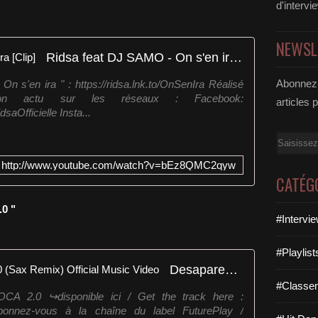
d'intervi
NEWSL
Ridsa feat DJ SAMO - On s'en ira [Clip]
Abonnez-
 s'en ira " : https://ridsa.lnk.to/OnSenIra Réalisé
on actu sur les réseaux : Facebook:
articles 
aOfficielle Insta...
Email
http://www.youtube.com/watch?v=bEz8QMC2qyw
CATÉG
.0 "
#Intervi
#Playlis
Desaparecidos - Fiesta Loca 2.0 (Sax Remix) Official Music Video
#Classe
2.0 ↪︎disponible ici / Get the track here :
mx Abonnez-vous à la chaîne du label FuturePlay /