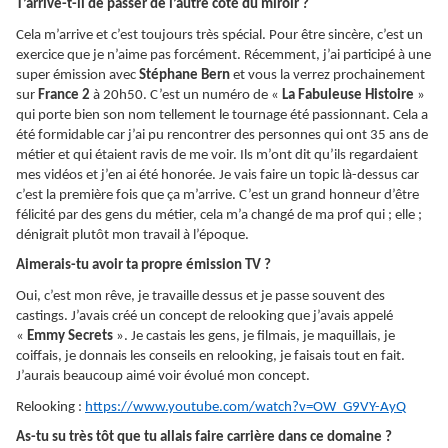
T’arrive-t-il de passer de l’autre côté du miroir ?
Cela m’arrive et c’est toujours très spécial. Pour être sincère, c’est un
exercice que je n’aime pas forcément. Récemment, j’ai participé à une
super émission avec
Stéphane Bern
et vous la verrez prochainement
sur
France 2
à 20h50. C’est un numéro de «
La Fabuleuse Histoire
»
qui porte bien son nom tellement le tournage été passionnant. Cela a
été formidable car j’ai pu rencontrer des personnes qui ont 35 ans de
métier et qui étaient ravis de me voir. Ils m’ont dit qu’ils regardaient
mes vidéos et j’en ai été honorée. Je vais faire un topic là-dessus car
c’est la première fois que ça m’arrive. C’est un grand honneur d’être
félicité par des gens du métier, cela m’a changé de ma prof qui ; elle ;
dénigrait plutôt mon travail à l’époque.
Aimerais-tu avoir ta propre émission TV ?
Oui, c’est mon rêve, je travaille dessus et je passe souvent des
castings. J’avais créé un concept de relooking que j’avais appelé
«
Emmy Secrets
». Je castais les gens, je filmais, je maquillais, je
coiffais, je donnais les conseils en relooking, je faisais tout en fait.
J’aurais beaucoup aimé voir évolué mon concept.
Relooking :
https://www.youtube.com/watch?v=OW_G9VY-AyQ
As-tu su très tôt que tu allais faire carrière dans ce domaine ?