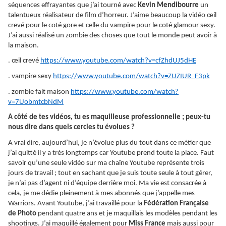
séquences effrayantes que j’ai tourné avec
Kevin Mendibourre
un
talentueux réalisateur de film d’horreur. J’aime beaucoup la vidéo œil
crevé pour le coté gore et celle du vampire pour le coté glamour sexy.
J’ai aussi réalisé un zombie des choses que tout le monde peut avoir à
la maison.
. œil crevé
https://www.youtube.com/watch?v=cfZhdUJ5dHE
. vampire sexy
https://www.youtube.com/watch?v=ZUZIUR_F3pk
. zombie fait maison
https://www.youtube.com/watch?
v=7UobmtcbNdM
A côté de tes vidéos, tu es maquilleuse professionnelle ; peux-tu
nous dire dans quels cercles tu évolues ?
A vrai dire, aujourd’hui, je n’évolue plus du tout dans ce métier que
j’ai quitté il y a très longtemps car Youtube prend toute la place. Faut
savoir qu’une seule vidéo sur ma chaîne Youtube représente trois
jours de travail ; tout en sachant que je suis toute seule à tout gérer,
je n’ai pas d’agent ni d’équipe derrière moi. Ma vie est consacrée à
cela, je me dédie pleinement à mes abonnés que j’appelle mes
Warriors. Avant Youtube, j’ai travaillé pour la
Fédération Française
de Photo
pendant quatre ans et je maquillais les modèles pendant les
shootings. J’ai maquillé également pour
Miss France
mais aussi pour