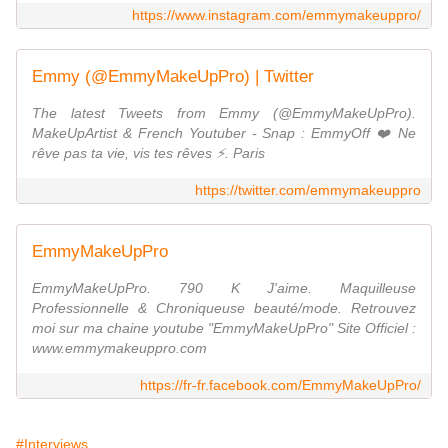
https://www.instagram.com/emmymakeuppro/
Emmy (@EmmyMakeUpPro) | Twitter
The latest Tweets from Emmy (@EmmyMakeUpPro).
MakeUpArtist & French Youtuber - Snap : EmmyOff ❤️ Ne
rêve pas ta vie, vis tes rêves ⚡️. Paris
https://twitter.com/emmymakeuppro
EmmyMakeUpPro
EmmyMakeUpPro. 790 K J'aime. Maquilleuse
Professionnelle & Chroniqueuse beauté/mode. Retrouvez
moi sur ma chaine youtube "EmmyMakeUpPro" Site Officiel :
www.emmymakeuppro.com
https://fr-fr.facebook.com/EmmyMakeUpPro/
#Interviews