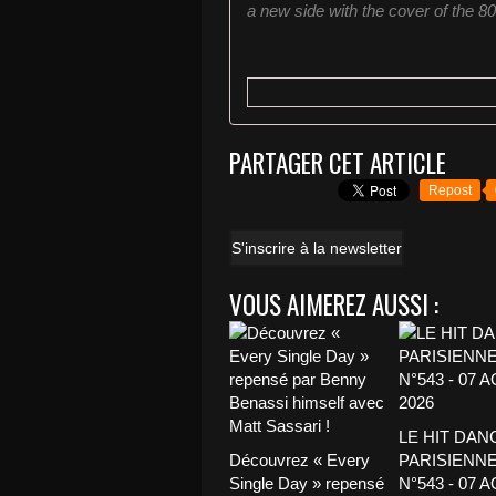
a new side with the cover of the 80
PARTAGER CET ARTICLE
Repost
S'inscrire à la newsletter
VOUS AIMEREZ AUSSI :
LE HIT DAN
Découvrez « Every
PARISIENNE
Single Day » repensé
N°543 - 07 