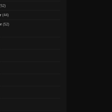
(52)
r
(44)
er
(52)