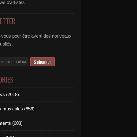
ews d'artistes
ETTER
vous pour être averti des nouveaux
publiés.
ORIES
ews (2618)
ts musicales (856)
ments (603)