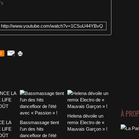
's
http://www.youtube.com/watch?v=1CSuU44YBvQ
0
À PRO
Helena dévoile un
CE LA
Bassmassage tient
remix Electro de «
 LIFE
l’un des hits
Mauvais Garçon » !
AOÛT
dancefloor de l’été