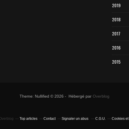
2019
2018
2017
2016
2015
Theme: Nullified © 2026 - Hébergé par
Overblog
 Overblog
Top articles
Contact
Signaler un abus
C.G.U.
Cookies et