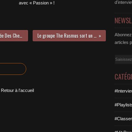
d'intervi
avec « Passion » !
NEWSL
« Le Défunt » au Théâtre La Croisée Des Chemins, nous y étions !
Le groupe The Rasmus sort un nouveau titre !
Abonnez-
articles 
Email
CATÉG
Retour à l'accueil
#Intervi
#Playlis
#Classe