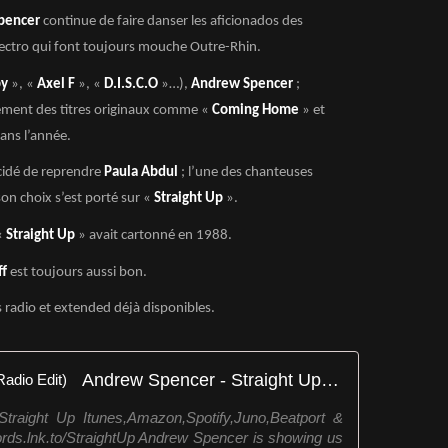
pencer
continue de faire danser les aficionados des
Electro qui font toujours mouche Outre-Rhin.
by
», «
Axel F
», «
D.I.S.C.O
»…),
Andrew Spencer
;
ement des titres originaux comme «
Coming Home
» et
ans l’année.
cidé de reprendre
Paula Abdul
; l’une des chanteuses
son choix s’est porté sur «
Straight Up
».
 «
Straight Up
» avait cartonné en 1988.
ff
est toujours aussi bon.
s radio et extended déjà disponibles.
Andrew Spencer - Straight Up (Radio Edit)
traight Up Itunes,Amazon,Spotify,Juno,Beatport &
ds.lnk.to/StraightUp Andrew Spencer is showing us