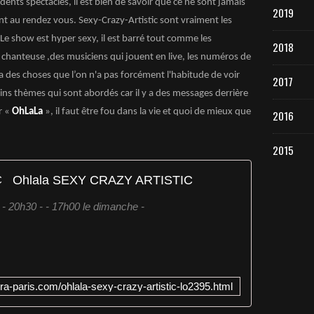
ents spectacles, il est bien de savoir que ce ne sont jamais
2019
t au rendez vous. Sexy-Crazy-Artistic sont vraiment les
Le show est hyper sexy, il est barré tout comme les
2018
 chanteuse ,des musiciens qui jouent en live, les numéros de
 a des choses que l’on n'a pas forcément l'habitude de voir
2017
ns thèmes qui sont abordés car il y a des messages derrière
r «
OhLaLa
», il faut être fou dans la vie et quoi de mieux que
2016
2015
Ohlala SEXY CRAZY ARTISTIC
 - 20h30 - - 17h00 le dimanche -
a-paris.com/ohlala-sexy-crazy-artistic-lo2395.html