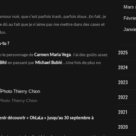
Mars
humour noir, que c’est parfois trash, parfois doux..En fait, je
Févrie
tre dû au fait que je n’aime pas me mettre dans des cases et
Janvi
lus.
s-tu ?
2025
p le personnage de
Carmen Maria Vega
. J’ai des goûts assez
Bihl
en passant par
Michael Bublé
...Une fois de plus no
2024
2023
2022
Photo Thierry Chion
2021
enir découvrir « OhLaLa » jusqu’au 30 septembre à
2020