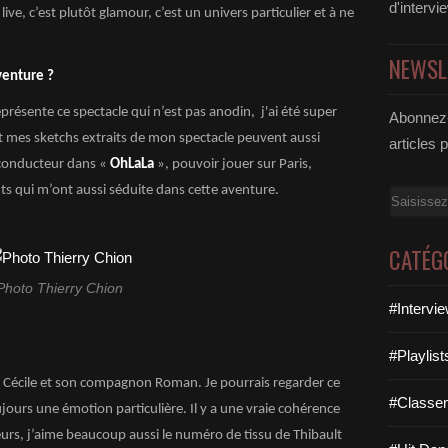
d'intervi
live, c’est plutôt glamour, c’est un univers particulier et à ne
NEWSL
venture ?
présente ce spectacle qui n’est pas anodin, j'ai été super
Abonnez-
 mes sketchs extraits de mon spectacle peuvent aussi
articles 
l conducteur dans «
OhLaLa
», pouvoir jouer sur Paris,
ts qui m’ont aussi séduite dans cette aventure.
Email
CATÉG
Photo Thierry Chion
#Intervi
#Playlis
ar Cécile et son compagnon Roman. Je pourrais regarder ce
#Classe
jours une émotion particulière. Il y a une vraie cohérence
leurs, j’aime beaucoup aussi le numéro de tissu de Thibault