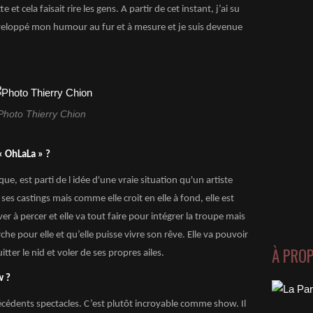
t cela faisait rire les gens. A partir de cet instant, j’ai su
i développé mon humour au fur et à mesure et je suis devenue
Photo Thierry Chion
« OhLaLa » ?
ique, est parti de l idée d'une vraie situation qu'un artiste
es castings mais comme elle croit en elle à fond, elle est
r à percer et elle va tout faire pour intégrer la troupe mais
he pour elle et qu’elle puisse vivre son rêve. Elle va pouvoir
À PRO
ter le nid et voler de ses propres ailes.
w ?
récédents spectacles. C’est plutôt incroyable comme show. Il