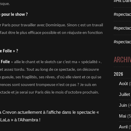
#Hit Dan
isque.
#spectac
e pour le show ?
r Paris pour travailler avec Dominique. Sinon c est un travail
#spectac
l faut être le plus efficace possible et on réajuste en fonction
#spectac
e Folie » ?
ARCHI
 Folie
» allie le chant et le sketch car c’est ma « spécialité ».
t assez tordu. Tout au long de ce spectacle, on découvre
2026
 gueule, ses fragilités, ses rêves, d'où elle vient et ce qui se
Août
(
rences sont souvent trompeuse n'est ce pas ? Je suis en
tacle et je serai sur Paris dès le mois d'octobre prochain.
Juillet
Juin
(
Mai
(5
Avril
(