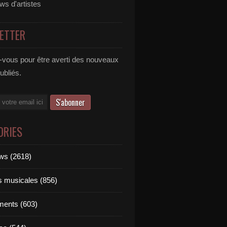
ews d'artistes
ETTER
vous pour être averti des nouveaux
publiés.
ORIES
ews (2618)
ts musicales (856)
ments (603)