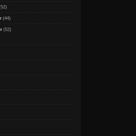
(52)
r
(44)
er
(52)