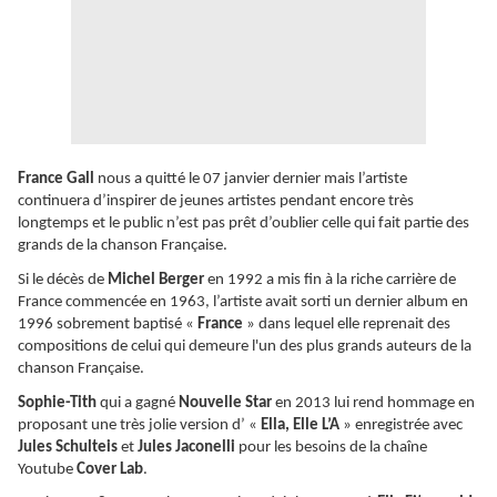
France Gall
nous a quitté le 07 janvier dernier mais l’artiste
continuera d’inspirer de jeunes artistes pendant encore très
longtemps et le public n’est pas prêt d’oublier celle qui fait partie des
grands de la chanson Française.
Si le décès de
Michel Berger
en 1992 a mis fin à la riche carrière de
France commencée en 1963, l’artiste avait sorti un dernier album en
1996 sobrement baptisé «
France
» dans lequel elle reprenait des
compositions de celui qui demeure l'un des plus grands auteurs de la
chanson Française.
Sophie-Tith
qui a gagné
Nouvelle Star
en 2013 lui rend hommage en
proposant une très jolie version d’ «
Ella, Elle L’A
» enregistrée avec
Jules Schulteis
et
Jules Jaconelli
pour les besoins de la chaîne
Youtube
Cover Lab
.