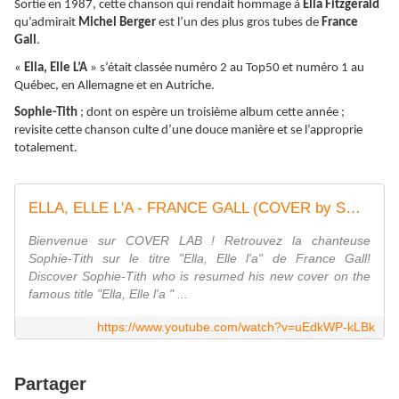
Sortie en 1987, cette chanson qui rendait hommage à
Ella Fitzgerald
qu’admirait
Michel Berger
est l’un des plus gros tubes de
France
Gall
.
«
Ella, Elle L’A
» s’était classée numéro 2 au Top50 et numéro 1 au
Québec, en Allemagne et en Autriche.
Sophie-Tith
; dont on espère un troisième album cette année ;
revisite cette chanson culte d’une douce manière et se l’approprie
totalement.
ELLA, ELLE L'A - FRANCE GALL (COVER by SOPHIE-TITH) - COVERLAB
Bienvenue sur COVER LAB ! Retrouvez la chanteuse
Sophie-Tith sur le titre "Ella, Elle l'a" de France Gall!
Discover Sophie-Tith who is resumed his new cover on the
famous title "Ella, Elle l'a " ...
https://www.youtube.com/watch?v=uEdkWP-kLBk
Partager