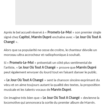
Après le bel accueil réservé à «
Promets-Le-Moi
» son premier single
signé chez
Capitol, Marvin Dupré
enchaîne avec «
Le Jour Où Tout A
Changé
».
Alors que sa popularité ne cesse de croitre, le chanteur dévoile un
morceau ultra accrocheur et radiophonique à souhait.
Si «
Promets-Le-Moi
» présentait un côté plus sentimental de
l’artiste, «
Le Jour Où Tout A Changé
» prouve que
Marvin Dupré
peut également envoyer du lourd tout en faisant danser le public.
«
Le Jour Où Tout A Changé
» sent la chanson sincère exprimant du
vécu et on aime toujours autant la qualité des textes, la proposition
musicale et les talents vocaux de
Marvin Dupré
.
On imagine très bien que «
Le Jour Où Tout A Changé
» devienne la
locomotive qui annoncera la sortie du premier album de Marvin.