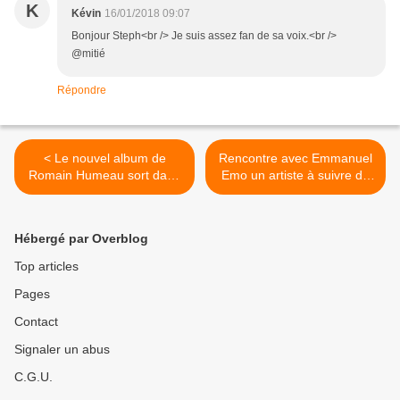
K
Kévin
16/01/2018 09:07
Bonjour Steph<br /> Je suis assez fan de sa voix.<br />
@mitié
Répondre
< Le nouvel album de
Rencontre avec Emmanuel
Romain Humeau sort dans
Emo un artiste à suivre de
quelques jours !
très près en 2018 ! >
Hébergé par Overblog
Top articles
Pages
Contact
Signaler un abus
C.G.U.