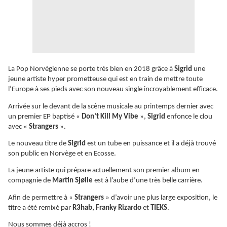
La Pop Norvégienne se porte très bien en 2018 grâce à
Sigrid
une
jeune artiste hyper prometteuse qui est en train de mettre toute
l’Europe à ses pieds avec son nouveau single incroyablement efficace.
Arrivée sur le devant de la scène musicale au printemps dernier avec
un premier EP baptisé «
Don’t Kill My Vibe
»,
Sigrid
enfonce le clou
avec «
Strangers
».
Le nouveau titre de
Sigrid
est un tube en puissance et il a déjà trouvé
son public en Norvège et en Ecosse.
La jeune artiste qui prépare actuellement son premier album en
compagnie de
Martin Sjølie
est à l’aube d’une très belle carrière.
Afin de permettre à «
Strangers
» d’avoir une plus large exposition, le
titre a été remixé par
R3hab, Franky Rizardo
et
TIEKS
.
Nous sommes déjà accros !