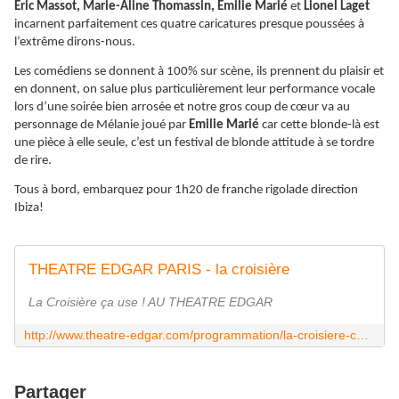
Eric Massot, Marie-Aline Thomassin, Emilie Marié
et
Lionel Laget
incarnent parfaitement ces quatre caricatures presque poussées à
l’extrême dirons-nous.
Les comédiens se donnent à 100% sur scène, ils prennent du plaisir et
en donnent, on salue plus particulièrement leur performance vocale
lors d’une soirée bien arrosée et notre gros coup de cœur va au
personnage de Mélanie joué par
Emilie Marié
car cette blonde-là est
une pièce à elle seule, c’est un festival de blonde attitude à se tordre
de rire.
Tous à bord, embarquez pour 1h20 de franche rigolade direction
Ibiza!
THEATRE EDGAR PARIS - la croisière
La Croisière ça use ! AU THEATRE EDGAR
http://www.theatre-edgar.com/programmation/la-croisiere-ca-use/
Partager