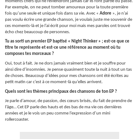
moments chers qui ne reviendront jamais car ils font partie du passé.
Par exemple, on ne peut tomber amoureux pour la toute première
fois qu’une seule et unique fois dans sa vie. Avec «
Adore
», je n’ai
pas voulu écrire une grande chanson, je voulais juste me souvenir de
ces moments-là et je l’ai écrit pour moi mais mes paroles ont trouvé
écho chez beaucoup de personnes.
Tu as sorti un premier EP baptisé « Night Thinker » ; est-ce que ce
titre te représente et est-ce une référence au moment où tu
composes tes morceaux ?
Oui, tout à fait. Je ne dors jamais vraiment bien et je souffre pour
ainsi dire d’insomnies. Je pense quasiment toute la nuit à tout un tas
de choses. Beaucoup d’idées pour mes chansons ont été écrites au
petit matin car c’est à ce moment-là qu’elles arrivent.
Quels sont les thèmes principaux des chansons de ton EP ?
Je parle d’amour, de passion, des cœurs brisés, du fait de prendre de
l’âge… Cet EP parle des hauts et des bas de ma vie ces dernières
années et je le vois un peu comme l’expression d’un mini
rollercoaster.