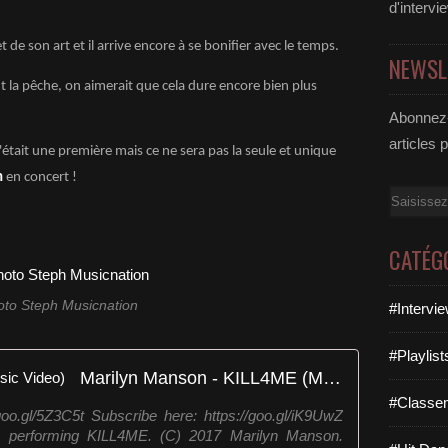
d'intervi
de son art et il arrive encore à se bonifier avec le temps.
NEWSL
 la pêche, on aimerait que cela dure encore bien plus
Abonnez-
articles 
c'était une première mais ce ne sera pas la seule et unique
n
en concert !
Email
CATÉG
oto Steph Musicnation
#Intervi
#Playlis
Marilyn Manson - KILL4ME (Music Video)
#Classe
goo.gl/5Z3C5t Subscribe here: https://goo.gl/iK9UwZ
 performing KILL4ME. (C) 2017 Marilyn Manson.