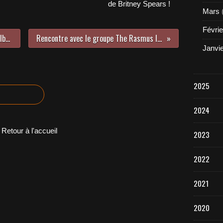
de Britney Spears !
Mars
Févrie
Da Silva vous en dit plus sur son album « L’Aventure » paru au printemps !
Rencontre avec le groupe The Rasmus lors de leur concert récent au Trabendo !
Janvi
2025
2024
Retour à l'accueil
2023
2022
2021
2020