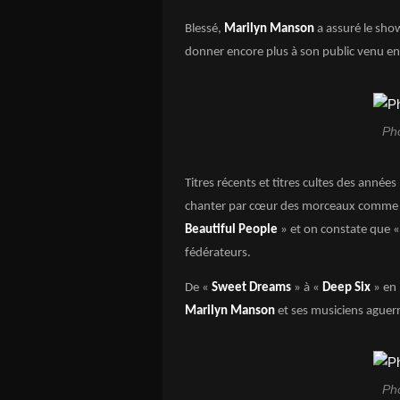
Blessé,
Marilyn Manson
a assuré le sho
donner encore plus à son public venu e
Ph
Titres récents et titres cultes des anné
chanter par cœur des morceaux comme
Beautiful People
» et on constate que 
fédérateurs.
De «
Sweet Dreams
» à «
Deep Six
» en 
Marilyn Manson
et ses musiciens aguerri
Ph