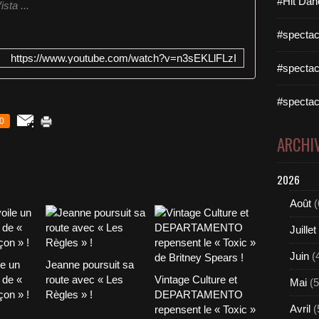
#Hit Dan
sta ...
#spectac
https://www.youtube.com/watch?v=n3sEKLlFLzI
#spectac
#spectac
0
ARCHI
2026
Août
(
Juillet
Juin
(
le un
Jeanne poursuit sa
 de «
route avec « Les
Vintage Culture et
Mai
(5
on » !
Règles » !
DEPARTAMENTO
Avril
(
repensent le « Toxic »