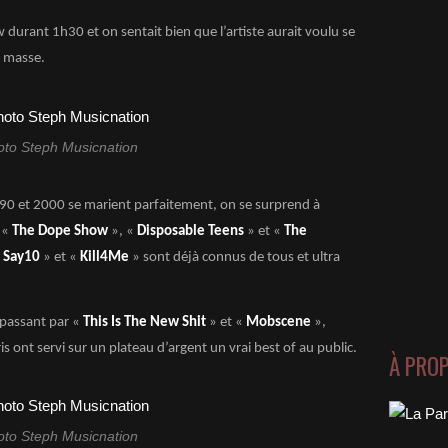
w durant 1h30 et on sentait bien que l’artiste aurait voulu se
n masse.
oto Steph Musicnation
es 90 et 2000 se marient parfaitement, on se surprend à
 «
The Dope Show
», «
Disposable Teens
» et «
The
«
Say10
» et «
Kill4Me
» sont déjà connus de tous et ultra
passant par «
This Is The New Shit
» et «
Mobscene
»,
s ont servi sur un plateau d’argent un vrai best of au public.
À PRO
oto Steph Musicnation