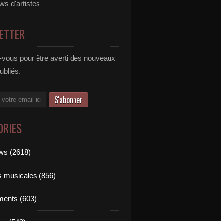
ews d'artistes
ETTER
vous pour être averti des nouveaux
publiés.
ORIES
ews (2618)
ts musicales (856)
ments (603)