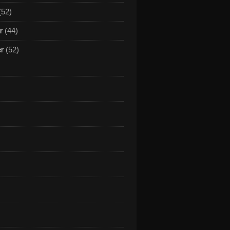
(52)
r
(44)
er
(52)