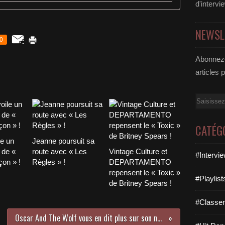
d'intervi
NEWSL
0
Abonnez-
articles 
Email
CATÉG
le un
Jeanne poursuit sa
 de «
route avec « Les
Vintage Culture et
#Intervi
on » !
Règles » !
DEPARTAMENTO
repensent le « Toxic »
#Playlis
de Britney Spears !
#Classe
Oscar And The Wolf vous en dit plus sur son nouvel album baptisé « Infinity » !