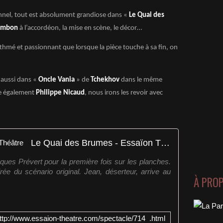
onnel, tout est absolument grandiose dans «
Le Quai des
ambon
à l’accordéon, la mise en scène, le décor…
thmé et passionnant que lorsque la pièce touche à sa fin, on
aussi dans «
Oncle Vania
» de
Tchekhov
dans le même
ée également
Philippe Nicaud
, nous irons les revoir avec
Le Quai des Brumes - Essaïon Théâtre
ues Prévert pour la première fois sur les planches.
irée du scénario original. Jean, déserteur, arrive au
À PRO
ttp://www.essaion-theatre.com/spectacle/714_.html