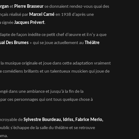
organ
et
Pierre Brasseur
se donnaient rendez-vous quai des
çais réalisé par
Marcel Carné
en 1938 d’après une
n
signée
Jacques Prévert
.
dapte de façon inédite ce petit chef d’œuvre et il n’y a que
uai Des Brumes
» qui se joue actuellement au
Théâtre
 la musique originale et joue dans cette adaptation vraiment
 de comédiens brillants et un talentueux musicien qui joue de
longé dans une ambiance et jusqu’à la fin de la
é par ces personnages qui ont tous quelque chose à
incroyable de
Sylvestre Bourdeau, Idriss, Fabrice Merlo,
 public s’échappe de la salle du théâtre et se retrouve
nama.