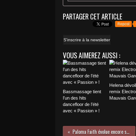
PARTAGER CET ARTICLE
Repost
S'inscrire à la newsletter
VOUS AIMEREZ AUSSI :
Helena dévoi
Bassmassage tient
remix Electro
l’un des hits
Mauvais Garç
dancefloor de l’été
avec « Passion » !
Paloma Faith évolue encore sur « The Architect » !