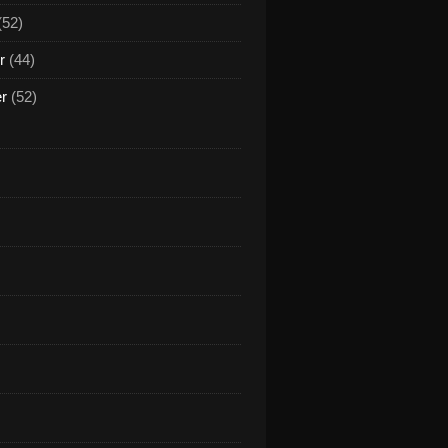
(52)
r
(44)
er
(52)