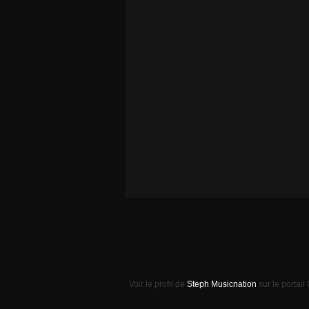
Voir le profil de
Steph Musicnation
sur le portail