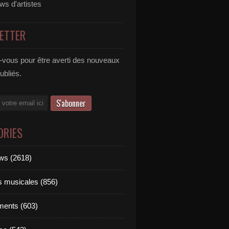
ews d'artistes
ETTER
vous pour être averti des nouveaux
publiés.
ORIES
ews (2618)
ts musicales (856)
ments (603)