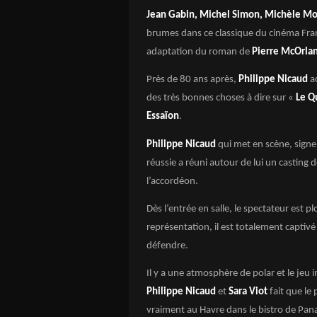
Jean Gabin, Michel Simon, Michèle M
brumes dans ce classique du cinéma Fran
adaptation du roman de
Pierre McOrla
Près de 80 ans après,
Philippe Nicaud
a
des très bonnes choses à dire sur «
Le Q
Essaïon
.
Philippe Nicaud
qui met en scène, signe
réussie a réuni autour de lui un casting
l’accordéon.
Dès l’entrée en salle, le spectateur est p
représentation, il est totalement captiv
défendre.
Il y a une atmosphère de polar et le jeu 
Philippe Nicaud
et
Sara Viot
fait que le
vraiment au Havre dans le bistro de Pa