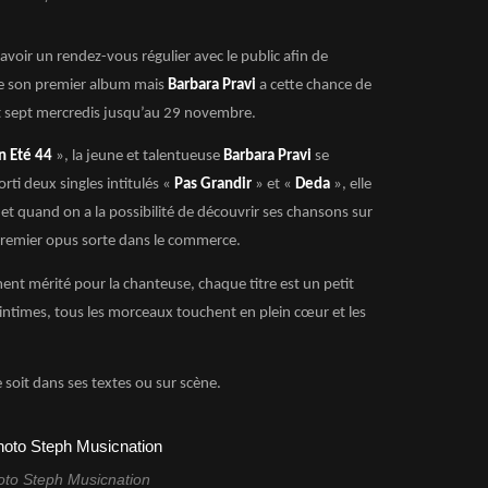
’avoir un rendez-vous régulier avec le public afin de
de son premier album mais
Barbara Pravi
a cette chance de
 sept mercredis jusqu’au 29 novembre.
n Eté 44
», la jeune et talentueuse
Barbara Pravi
se
orti deux singles intitulés «
Pas Grandir
» et «
Deda
», elle
t quand on a la possibilité de découvrir ses chansons sur
 premier opus sorte dans le commerce.
nt mérité pour la chanteuse, chaque titre est un petit
 intimes, tous les morceaux touchent en plein cœur et les
e soit dans ses textes ou sur scène.
oto Steph Musicnation