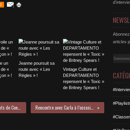
d'intervi
0
NEWSL
Abonnez-
articles 
Email
le un
Jeanne poursuit sa
 de «
route avec « Les
Vintage Culture et
CATÉG
on » !
Règles » !
DEPARTAMENTO
repensent le « Toxic »
de Britney Spears !
#Intervi
#Playlis
Quatrième Interview " Dérèglements de Contes " : rencontre avec le comédien Olivier Denizet !
Rencontre avec Carla à l’occasion de la sortie de son premier album !
#Classe