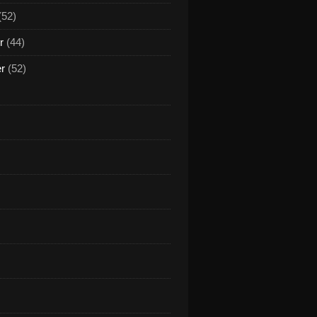
(52)
r
(44)
er
(52)