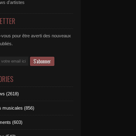
ews d'artistes
ETTER
vous pour être averti des nouveaux
publiés.
ORIES
ews (2618)
ts musicales (856)
ments (603)