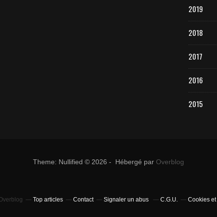
2019
2018
2017
2016
2015
Theme: Nullified © 2026 - Hébergé par
Overblog
 Overblog
Top articles
Contact
Signaler un abus
C.G.U.
Cookies et