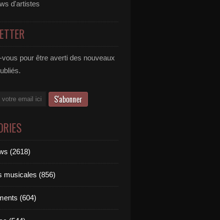
ews d'artistes
ETTER
vous pour être averti des nouveaux
publiés.
ORIES
ews (2618)
ts musicales (856)
ments (604)