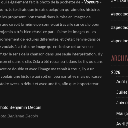
#Hit Dan
n
qui a également fait la photo de la pochette de «
Voyeurs
»
bum. Je te dirais que je suis quelqu’un qui aime les histoires
#spectac
elles proposent. Son travail dans la mise en images de
 que ce soit la même personne qui travaille sur ce clip pour
#spectac
jamin a très bien réussi ce pari. J’aime les images ou les
normément de lectures différentes, et c’était l’envie dans ce
#spectac
e voulais à la fois une image qui enrichisse cet univers en
figer le sens de la chanson dans une seule interprétation. Il y
ARCHI
son et dans le clip. Cela a été retranscrit dans les fils ou dans
avec ce double et avec l’image me tenait à cœur, il y a un
2026
voulais une histoire qui soit un peu narrative mais qui casse
Août
(
oire avec un début et avec une fin, afin que le spectateur
Juillet
Juin
(
Mai
(5
oto Benjamin Decoin
Avril
(