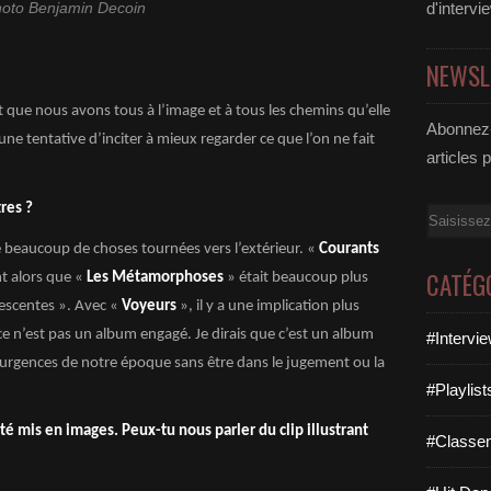
d'intervi
oto Benjamin Decoin
NEWSL
t que nous avons tous à l’image et à tous les chemins qu’elle
Abonnez-
une tentative d’inciter à mieux regarder ce que l’on ne fait
articles 
res ?
Email
 beaucoup de choses tournées vers l’extérieur. «
Courants
CATÉG
t alors que «
Les Métamorphoses
» était beaucoup plus
lescentes ». Avec «
Voyeurs
», il y a une implication plus
e n’est pas un album engagé. Je dirais que c’est un album
#Intervi
 urgences de notre époque sans être dans le jugement ou la
#Playlis
té mis en images. Peux-tu nous parler du clip illustrant
#Classe