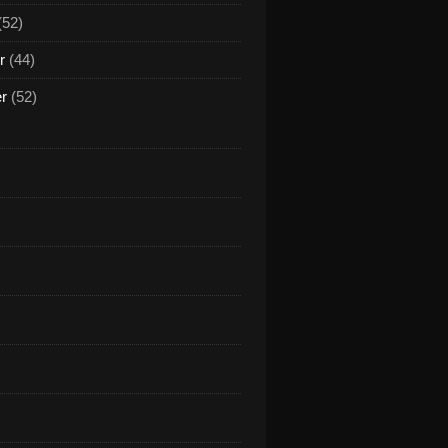
(52)
r
(44)
er
(52)