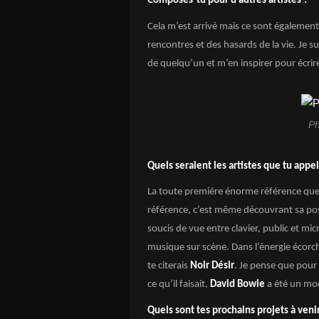
Composes-tu pour d’autres artistes ?
Cela m’est arrivé mais ce sont égalemen
rencontres et des hasards de la vie. Je s
de quelqu’un et m’en inspirer pour écrir
Ph
Quels seraient les artistes que tu appe
La toute première énorme référence que 
référence, c’est même découvrant sa pos
soucis de vue entre clavier, public et mi
musique sur scène. Dans l’énergie écorch
te citerais
Noir Désir
. Je pense que pour 
ce qu’il faisait,
David Bowie
a été un mod
Quels sont tes prochains projets à venir