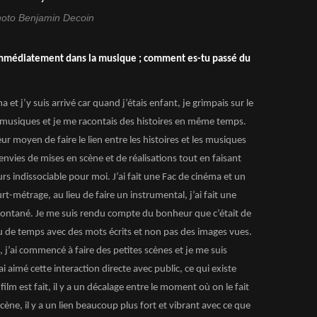
oto Benjamin Decoin
 immédiatement dans la musique ; comment es-tu passé du
 et j’y suis arrivé car quand j’étais enfant, je grimpais sur le
s musiques et je me racontais des histoires en même temps.
leur moyen de faire le lien entre les histoires et les musiques
envies de mises en scène et de réalisations tout en faisant
rs indissociable pour moi. J’ai fait une Fac de cinéma et un
-métrage, au lieu de faire un instrumental, j’ai fait une
spontané. Je me suis rendu compte du bonheur que c’était de
eu de temps avec des mots écrits et non pas des images vues.
, j’ai commencé à faire des petites scènes et je me suis
i aimé cette interaction directe avec public, ce qui existe
ilm est fait, il y a un décalage entre le moment où on le fait
 scène, il y a un lien beaucoup plus fort et vibrant avec ce que