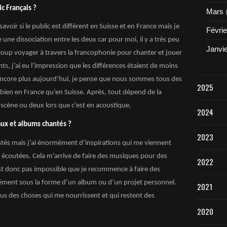
ic Français ?
Mars
voir si le public est différent en Suisse et en France mais je
Févrie
 une dissociation entre les deux car pour moi, il y a très peu
Janvi
ucoup voyager à travers la francophonie pour chanter et jouer
s, j’ai eu l’impression que les différences étaient de moins
 Encore plus aujourd’hui, je pense que nous sommes tous des
2025
bien en France qu’en Suisse. Après, tout dépend de la
scène ou deux lors que c’est en acoustique.
2024
ux et albums chantés ?
2023
antés mais j’ai énormément d’inspirations qui me viennent
 écoutées. Cela m’arrive de faire des musiques pour des
2022
est donc pas impossible que je recommence à faire des
ément sous la forme d’un album ou d’un projet personnel.
2021
plus des choses qui me nourrissent et qui restent des
2020