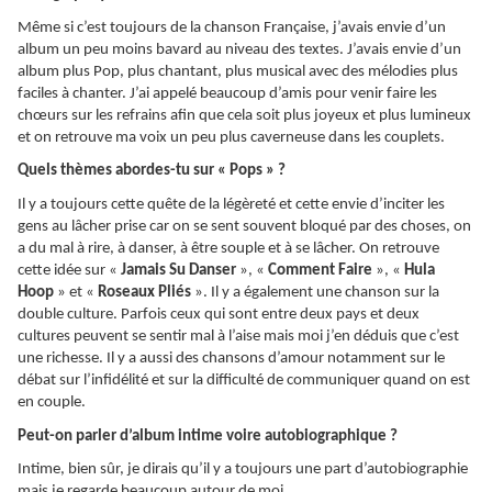
Même si c’est toujours de la chanson Française, j’avais envie d’un
album un peu moins bavard au niveau des textes. J’avais envie d’un
album plus Pop, plus chantant, plus musical avec des mélodies plus
faciles à chanter. J’ai appelé beaucoup d’amis pour venir faire les
chœurs sur les refrains afin que cela soit plus joyeux et plus lumineux
et on retrouve ma voix un peu plus caverneuse dans les couplets.
Quels thèmes abordes-tu sur « Pops » ?
Il y a toujours cette quête de la légèreté et cette envie d’inciter les
gens au lâcher prise car on se sent souvent bloqué par des choses, on
a du mal à rire, à danser, à être souple et à se lâcher. On retrouve
cette idée sur «
Jamais Su Danser
», «
Comment Faire
», «
Hula
Hoop
» et «
Roseaux Pliés
». Il y a également une chanson sur la
double culture. Parfois ceux qui sont entre deux pays et deux
cultures peuvent se sentir mal à l’aise mais moi j’en déduis que c’est
une richesse. Il y a aussi des chansons d’amour notamment sur le
débat sur l’infidélité et sur la difficulté de communiquer quand on est
en couple.
Peut-on parler d’album intime voire autobiographique ?
Intime, bien sûr, je dirais qu’il y a toujours une part d’autobiographie
mais je regarde beaucoup autour de moi.