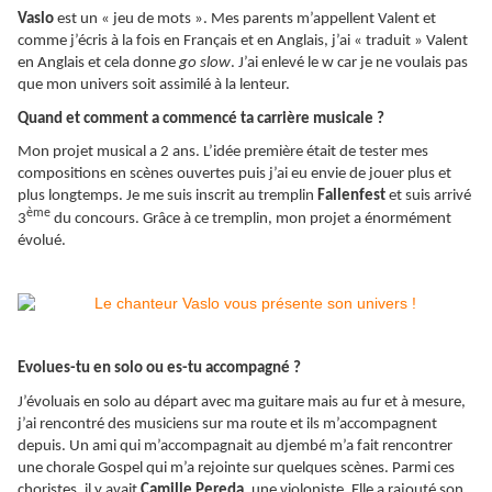
Vaslo
est un « jeu de mots ». Mes parents m’appellent Valent et
comme j’écris à la fois en Français et en Anglais, j’ai « traduit » Valent
en Anglais et cela donne
go slow
. J’ai enlevé le w car je ne voulais pas
que mon univers soit assimilé à la lenteur.
Quand et comment a commencé ta carrière musicale ?
Mon projet musical a 2 ans. L’idée première était de tester mes
compositions en scènes ouvertes puis j’ai eu envie de jouer plus et
plus longtemps. Je me suis inscrit au tremplin
Fallenfest
et suis arrivé
ème
3
du concours. Grâce à ce tremplin, mon projet a énormément
évolué.
Evolues-tu en solo ou es-tu accompagné ?
J’évoluais en solo au départ avec ma guitare mais au fur et à mesure,
j’ai rencontré des musiciens sur ma route et ils m’accompagnent
depuis. Un ami qui m’accompagnait au djembé m’a fait rencontrer
une chorale Gospel qui m’a rejointe sur quelques scènes. Parmi ces
choristes, il y avait
Camille Pereda
, une violoniste. Elle a rajouté son