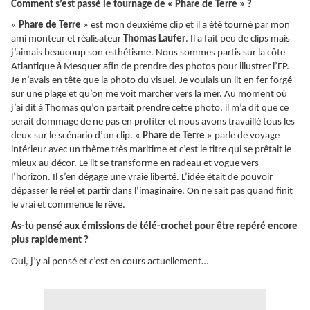
Comment s’est passé le tournage de « Phare de Terre » ?
«
Phare de Terre
» est mon deuxième clip et il a été tourné par mon
ami monteur et réalisateur
Thomas Laufer
. Il a fait peu de clips mais
j’aimais beaucoup son esthétisme. Nous sommes partis sur la côte
Atlantique à Mesquer afin de prendre des photos pour illustrer l’EP.
Je n’avais en tête que la photo du visuel. Je voulais un lit en fer forgé
sur une plage et qu’on me voit marcher vers la mer. Au moment où
j’ai dit à Thomas qu’on partait prendre cette photo, il m’a dit que ce
serait dommage de ne pas en profiter et nous avons travaillé tous les
deux sur le scénario d’un clip. «
Phare de Terre
» parle de voyage
intérieur avec un thème très maritime et c’est le titre qui se prêtait le
mieux au décor. Le lit se transforme en radeau et vogue vers
l’horizon. Il s’en dégage une vraie liberté. L’idée était de pouvoir
dépasser le réel et partir dans l’imaginaire. On ne sait pas quand finit
le vrai et commence le rêve.
As-tu pensé aux émissions de télé-crochet pour être repéré encore
plus rapidement ?
Oui, j’y ai pensé et c’est en cours actuellement…