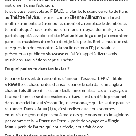
instrument dans l’addition.
Je suis aussi bénévole au
FIEALD
, la plus belle scène ouverte de Paris
au
Théâtre Trévise
, j’y ai rencontré
Etienne Allimann
qui lui est
multiinstrumentiste (trombone, cajon) et a remplacé le djembéiste.
Je te dirais qu’à nous trois nous formons le noyau dur mais je fais
parfois appel à la violoncelliste
Marion Elan Trigo
que j’ai rencontrée
parmi les musiciens du métro dont je fais partie. Bref la musique est
une question de rencontre. A la sortie de mon EP, j’ai voulu le
présenter au public en showcase et j’ai fait appel à divers amis
musiciens. Nous étions sept sur scène.
De quoi parles-tu dans tes textes ?
Je parle de réveil, de rencontre, d’amour, d’espoir… L’EP s’intitule
«
Réveil
» et chacune des chansons parle de cela dans un angle à
chaque fois différent : c’est un déclic, une renaissance, un voyage, un
tournant, une prise de conscience. «
Save
» est un déclic personnel
dans une relation qui s’essouffle, le personnage quitte l’autre pour se
retrouver. Dans «
Amor(T)
», c’est réaliser que nous sommes
entourés de gens qui pensent à mal alors que nous ne les imaginions
pas comme cela. «
Phare de Terre
» parle de voyage et «
Single
Man
» parle de l’autre qui nous révèle, nous fait éclore.