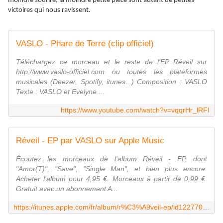
moindre sourire, la moindre petite pièce sont autant de petites
victoires qui nous ravissent.
VASLO - Phare de Terre (clip officiel)
Téléchargez ce morceau et le reste de l'EP Réveil sur
http://www.vaslo-officiel.com ou toutes les plateformes
musicales (Deezer, Spotify, itunes...) Composition : VASLO
Texte : VASLO et Evelyne ...
https://www.youtube.com/watch?v=vqqrHr_lRFI
Réveil - EP par VASLO sur Apple Music
Écoutez les morceaux de l'album Réveil - EP, dont
"Amor(T)", "Save", "Single Man", et bien plus encore.
Acheter l'album pour 4,95 €. Morceaux à partir de 0,99 €.
Gratuit avec un abonnement A...
https://itunes.apple.com/fr/album/r%C3%A9veil-ep/id1227701685