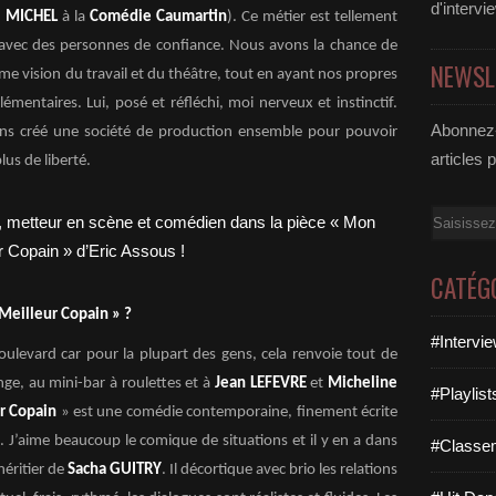
d'intervi
t MICHEL
à la
Comédie Caumartin
). Ce métier est tellement
ler avec des personnes de confiance. Nous avons la chance de
NEWSL
e vision du travail et du théâtre, tout en ayant nos propres
entaires. Lui, posé et réfléchi, moi nerveux et instinctif.
Abonnez-
vons créé une société de production ensemble pour pouvoir
articles 
lus de liberté.
Email
CATÉG
eilleur Copain » ?
#Intervi
boulevard car pour la plupart des gens, cela renvoie tout de
ge, au mini-bar à roulettes et à
Jean LEFEVRE
et
Micheline
#Playlis
r Copain
» est une comédie contemporaine, finement écrite
. J’aime beaucoup le comique de situations et il y en a dans
#Classe
'héritier de
Sacha GUITRY
. Il décortique avec brio les relations