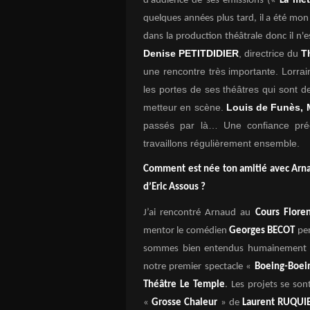
d'audience de ses émissions («
La mét
quelques années plus tard, il a été mo
dans la production théâtrale donc il n'
Denise PETITDIDIER
, directrice du
T
une rencontre très importante. Lorr
les portes de ses théâtres qui sont 
metteur en scène.
Louis de Funès, 
passés par là… Une confiance pré
travaillons régulièrement ensemble.
Comment est née ton amitié avec Arna
d’Eric Assous ?
J’ai rencontré Arnaud au
Cours Flore
mentor le comédien
Georges BECOT
pen
sommes bien entendus humainement et
notre premier spectacle «
Boeing-Boe
Théâtre Le Temple
. Les projets se so
«
Grosse Chaleur
» de
Laurent RUQUI