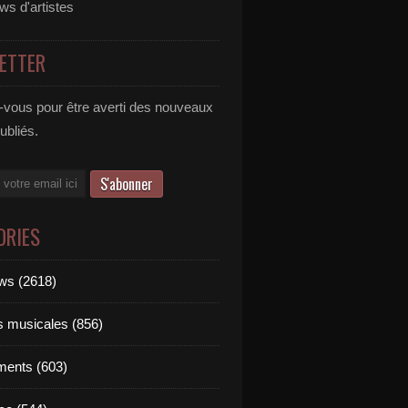
ews d'artistes
ETTER
vous pour être averti des nouveaux
publiés.
ORIES
ews (2618)
ts musicales (856)
ments (603)