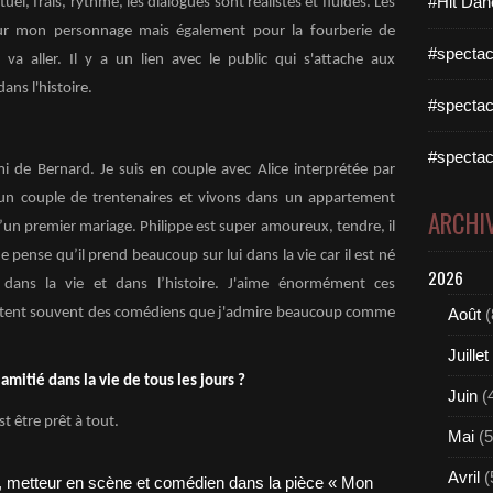
#Hit Dan
el, frais, rythmé, les dialogues sont réalistes et fluides. Les
ur mon personnage mais également pour la fourberie de
#spectac
va aller. Il y a un lien avec le public qui s'attache aux
ans l'histoire.
#spectac
#spectac
ami de Bernard. Je suis en couple avec Alice interprétée par
n couple de trentenaires et vivons dans un appartement
ARCHI
’un premier mariage. Philippe est super amoureux, tendre, il
e pense qu’il prend beaucoup sur lui dans la vie car il est né
2026
 dans la vie et dans l’histoire. J'aime énormément ces
rètent souvent des comédiens que j'admire beaucoup comme
Août
(
Juillet
amitié dans la vie de tous les jours ?
Juin
(
st être prêt à tout.
Mai
(5
Avril
(