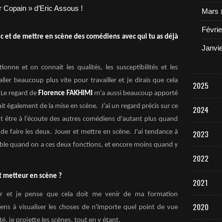
Mars
Févrie
ec et de mettre en scène des comédiens avec qui tu as déjà
Janvi
nne et on connait les qualités, les susceptibilités et les
ler beaucoup plus vite pour travailler et je dirais que cela
2025
 Le regard de
Florence FAKHIMI
m'a aussi beaucoup apporté
fait également de la mise en scène. J’ai un regard précis sur ce
2024
aut être à l’écoute des autres comédiens d'autant plus quand
2023
de faire les deux. Jouer et mettre en scène. J'ai tendance à
sible quand on a ces deux fonctions, et encore moins quand y
2022
t metteur en scène ?
2021
ier et je pense que cela doit me venir de ma formation
2020
viens à visualiser les choses de n'importe quel point de vue
é, je projette les scènes, tout en y étant.