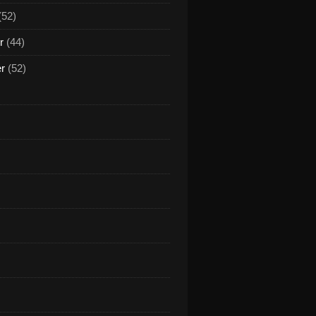
(52)
r
(44)
er
(52)