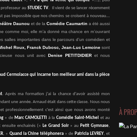
hode Cauet
», «
Y a que la vérité qui compte
»...), puis
n professeur au
STUDEC TV
. Il vient de se lancer récemment
est pas impossible que nos chemins se croisent à nouveau...
héâtre Daunou
et de la
Comédie Caumartin
a été aussi
aine comme moi, elle m’a donné ma chance en m’ouvrant
des salles importantes dans le parcours d’un comédien et
Michel Roux, Franck Dubosc, Jean-Luc Lemoine
sont
cieuse nous unit avec
Denise PETITDIDIER
et nous
ud Cermolacce qui incarne ton meilleur ami dans la pièce
nt
. Après ma formation j'ai la chance d'avoir assisté mon
dant une année. Arnaud était dans cette classe. Nous nous
À PRO
 professionnellement c'est ainsi que nous avons monté
ing
» de
Marc CAMOLETTI
à la
Comédie Saint-Michel
et au
nt ensuite enchainés («
Le Grand Soir
» au
Petit Gymnase
,
ER
, «
Quand la Chine téléphonera
» de
Patricia LEVREY
, et