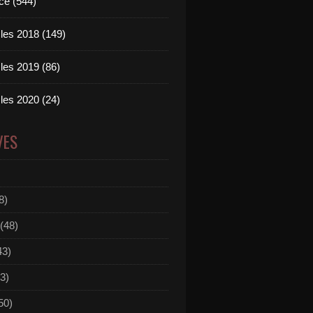
ce (544)
les 2018 (149)
les 2019 (86)
les 2020 (24)
VES
8)
(48)
43)
3)
50)