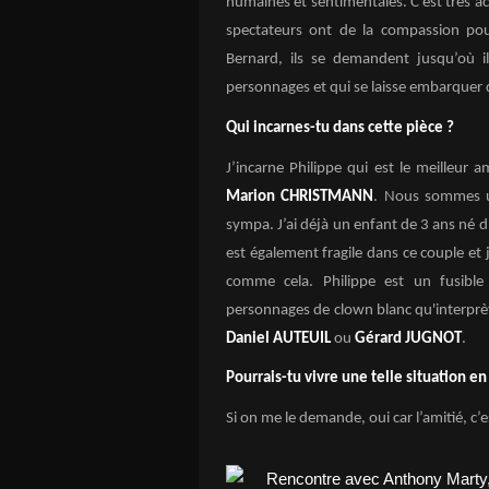
humaines et sentimentales. C'est très actu
spectateurs ont de la compassion po
Bernard, ils se demandent jusqu’où il 
personnages et qui se laisse embarquer d
Qui incarnes-tu dans cette pièce ?
J’incarne Philippe qui est le meilleur 
Marion CHRISTMANN
. Nous sommes u
sympa. J’ai déjà un enfant de 3 ans né d
est également fragile dans ce couple et j
comme cela. Philippe est un fusible
personnages de clown blanc qu'interp
Daniel AUTEUIL
ou
Gérard JUGNOT
.
Pourrais-tu vivre une telle situation en 
Si on me le demande, oui car l’amitié, c’e