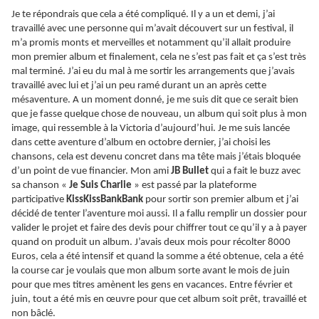
Je te répondrais que cela a été compliqué. Il y a un et demi, j’ai
travaillé avec une personne qui m’avait découvert sur un festival, il
m’a promis monts et merveilles et notamment qu’il allait produire
mon premier album et finalement, cela ne s’est pas fait et ça s’est très
mal terminé. J’ai eu du mal à me sortir les arrangements que j’avais
travaillé avec lui et j’ai un peu ramé durant un an après cette
mésaventure. A un moment donné, je me suis dit que ce serait bien
que je fasse quelque chose de nouveau, un album qui soit plus à mon
image, qui ressemble à la Victoria d’aujourd’hui. Je me suis lancée
dans cette aventure d’album en octobre dernier, j’ai choisi les
chansons, cela est devenu concret dans ma tête mais j’étais bloquée
d’un point de vue financier. Mon ami
JB Bullet
qui a fait le buzz avec
sa chanson «
Je Suis Charlie
» est passé par la plateforme
participative
KissKissBankBank
pour sortir son premier album et j’ai
décidé de tenter l’aventure moi aussi. Il a fallu remplir un dossier pour
valider le projet et faire des devis pour chiffrer tout ce qu’il y a à payer
quand on produit un album. J’avais deux mois pour récolter 8000
Euros, cela a été intensif et quand la somme a été obtenue, cela a été
la course car je voulais que mon album sorte avant le mois de juin
pour que mes titres amènent les gens en vacances. Entre février et
juin, tout a été mis en œuvre pour que cet album soit prêt, travaillé et
non bâclé.