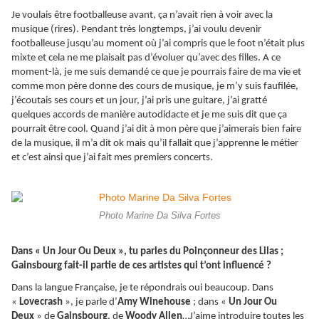
Je voulais être footballeuse avant, ça n’avait rien à voir avec la
musique (rires). Pendant très longtemps, j’ai voulu devenir
footballeuse jusqu’au moment où j’ai compris que le foot n’était plus
mixte et cela ne me plaisait pas d’évoluer qu’avec des filles. A ce
moment-là, je me suis demandé ce que je pourrais faire de ma vie et
comme mon père donne des cours de musique, je m’y suis faufilée,
j’écoutais ses cours et un jour, j’ai pris une guitare, j’ai gratté
quelques accords de manière autodidacte et je me suis dit que ça
pourrait être cool. Quand j’ai dit à mon père que j’aimerais bien faire
de la musique, il m’a dit ok mais qu’il fallait que j’apprenne le métier
et c’est ainsi que j’ai fait mes premiers concerts.
Photo Marine Da Silva Fortes
Dans « Un Jour Ou Deux », tu parles du Poinçonneur des Lilas ;
Gainsbourg fait-il partie de ces artistes qui t’ont influencé ?
Dans la langue Française, je te répondrais oui beaucoup. Dans
«
Lovecrash
», je parle d’
Amy Winehouse
; dans «
Un Jour Ou
Deux
» de
Gainsbourg
, de
Woody Allen
…J’aime introduire toutes les