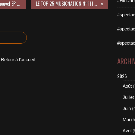
#Hit Dan
Sorg vous présente « Push » son nouvel EP et ses projets à venir !
LE TOP 25 MUSICNATION N°111 - 23 JUILLET 2017
#spectac
#spectac
#spectac
ARCHI
Retour à l'accueil
2026
Août
(
Juillet
Juin
(
Mai
(5
Avril
(