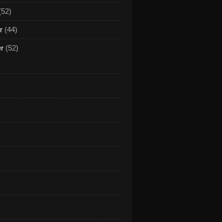
(52)
r
(44)
er
(52)