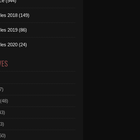
ce (544)
les 2018 (149)
les 2019 (86)
les 2020 (24)
VES
7)
(48)
43)
3)
50)