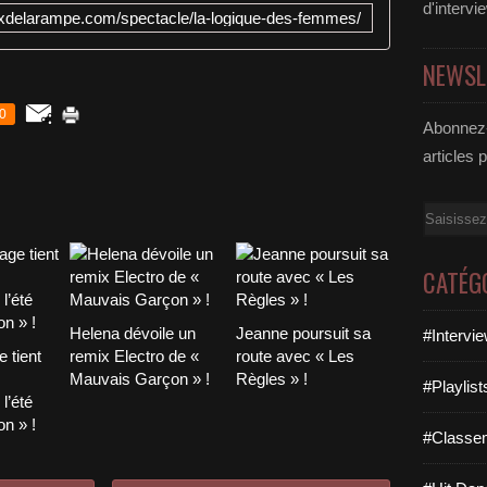
d'intervi
euxdelarampe.com/spectacle/la-logique-des-femmes/
NEWSL
0
Abonnez-
articles 
Email
CATÉG
Helena dévoile un
Jeanne poursuit sa
#Intervi
 tient
remix Electro de «
route avec « Les
Mauvais Garçon » !
Règles » !
#Playlis
l’été
n » !
#Classe