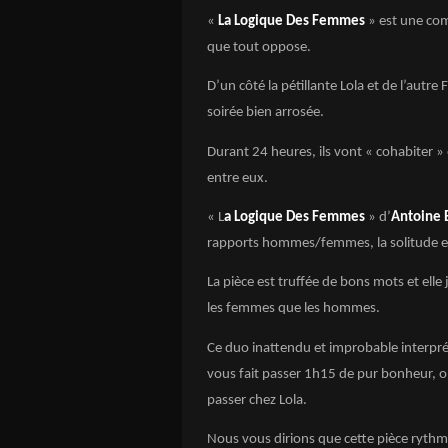
«
La Logique Des Femmes
» est une com
que tout oppose.
D’un côté la pétillante Lola et de l’autre 
soirée bien arrosée.
Durant 24 heures, ils vont « cohabiter » 
entre eux.
« L
a Logique Des Femmes
» d’
Antoine 
rapports hommes/femmes, la solitude et
La pièce est truffée de bons mots et elle 
les femmes que les hommes.
Ce duo inattendu et improbable interpr
vous fait passer 1h15 de pur bonheur, o
passer chez Lola.
Nous vous dirions que cette pièce ryth