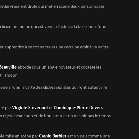
édie vraiment drôle qui met en scène deux personnages
Félicien un moine qui est venu à l’aide de la belle lors d’une
et apprendre à se connaitre et une certaine amitié va naître
Beauville
aborde sous un angle novateur et cocasse les
 l’amour.
joue à fond la carte des clichés sexistes qui font autant rire
été par
Virginie Stevenoot
et
Dominique-Pierre Devers
n rigole beaucoup et de bon cœur et on ne voit pas le temps
mée mise en scène par
Carole Barbier
est un peu comme une