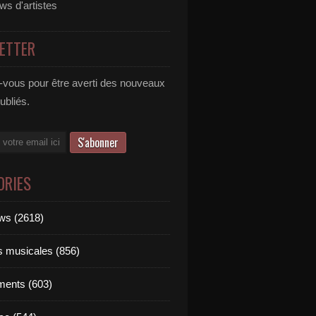
ews d'artistes
ETTER
vous pour être averti des nouveaux
publiés.
ORIES
ews (2618)
ts musicales (856)
ments (603)