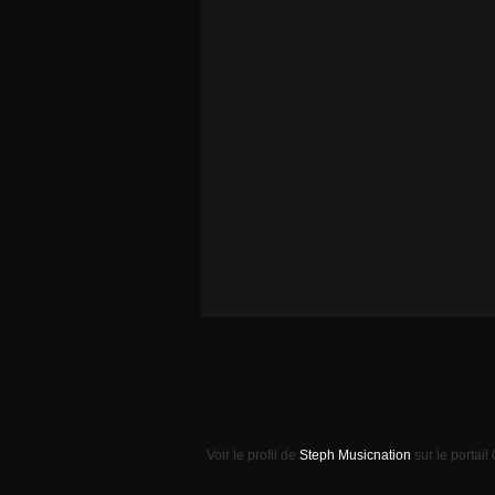
Voir le profil de
Steph Musicnation
sur le portail