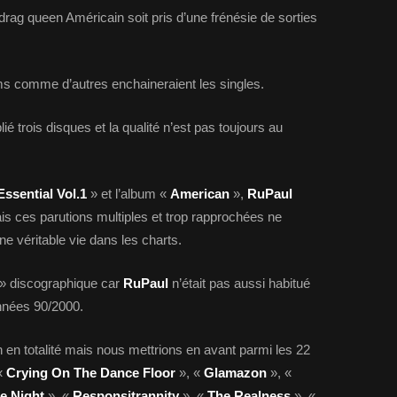
 drag queen Américain soit pris d’une frénésie de sorties
ms comme d’autres enchaineraient les singles.
ié trois disques et la qualité n’est pas toujours au
ssential Vol.1
» et l’album «
American
»,
RuPaul
is ces parutions multiples et trop rapprochées ne
e véritable vie dans les charts.
» discographique car
RuPaul
n’était pas aussi habitué
années 90/2000.
on en totalité mais nous mettrions en avant parmi les 22
«
Crying On The Dance Floor
», «
Glamazon
», «
he Night
», «
Responsitrannity
», «
The Realness
», «