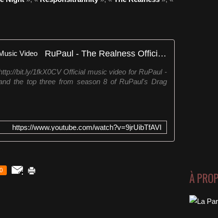
RuPaul - The Realness Official Music Video
ttp://bit.ly/1fkX0CV Official music video for RuPaul -
and the top three from season 8 of RuPaul's Drag
https://www.youtube.com/watch?v=9jrUibTfAVI
0
À PRO