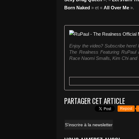
Born Naked
» et «
All Over Me
».
Enjoy the video? Subscribe here! h
The Realness Featuring RuPaul 
Race Naomi Smalls, Kim Chi and
PARTAGER CET ARTICLE
Repost
S'inscrire à la newsletter