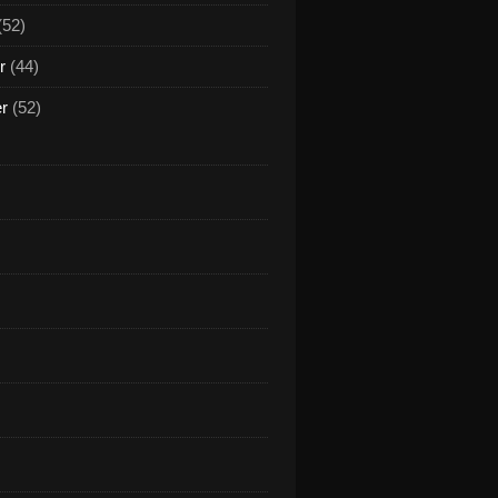
(52)
r
(44)
er
(52)