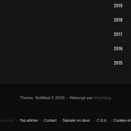
2019
2018
2017
2016
2015
Theme: Nullified © 2026 - Hébergé par
Overblog
 Overblog
Top articles
Contact
Signaler un abus
C.G.U.
Cookies et