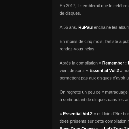
En 2017, il semblerait que le célèbre
de disques.
A 56 ans,
RuPau
l enchaine les albu
En moins de cinq mois, l’artiste a publ
rendez-vous hélas.
Après la compilation «
Remember : E
vient de sortir «
Essential Vol.2
» ma
permettent pas aux disques d’avoir un
On regrette un peu ce « matraquage 
à sortir autant de disques dans les 
«
Essential Vol.2
» est loin d’être b
titres présents sur cette compilation 
Sexy Drag Queen
», «
Let’sTurn T