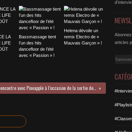
d'intervi
NEWSL
Helena dévoile un
Abonnez-
CE LA
Bassmassage tient
remix Electro de «
articles 
 LIFE
l’un des hits
Mauvais Garçon » !
AOÛT
dancefloor de l’été
avec « Passion » !
Email
CATÉG
Rencontre avec Pineapple à l’occasion de la sortie de son nouveau disque !
#Intervi
#Playlis
#Classe