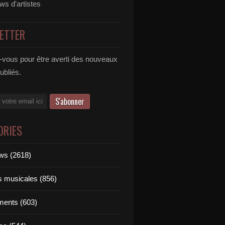
ews d'artistes
ETTER
vous pour être averti des nouveaux
publiés.
ORIES
ews (2618)
ts musicales (856)
ments (603)