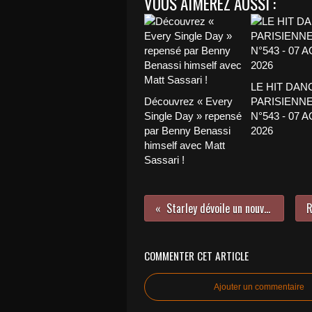
VOUS AIMEREZ AUSSI :
LE HIT DAN
Découvrez « Every
PARISIENNE
Single Day » repensé
N°543 - 07 
par Benny Benassi
2026
himself avec Matt
Sassari !
Starley dévoile un nouveau single !
COMMENTER CET ARTICLE
Ajouter un commentaire