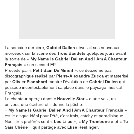
La semaine dernière,
Gabriel Dallen
dévoilait ses nouveaux
morceaux sur la scène des
Trois Baudets
quelques jours avant
la sortie de «
My Name Is Gabriel Dallen And I Am A Chanteur
Français
» son second EP.
Précédé par «
Petit Bain De Minuit
», ce deuxième pas
discographique réalisé par
Pierre-Alexandre Zucca
et masterisé
par
Olivier Planchard
montre l’évolution de
Gabriel Dallen
qui
possède incontestablement sa place dans le paysage musical
Français.
Le chanteur aperçu dans «
Nouvelle Star
» a une voix, un
univers, une écriture et il donne la pêche.
«
My Name Is Gabriel Dallen And I Am A Chanteur Français
»
est le disque idéal pour l’été, c’est frais, catchy et paradisiaque.
Nos titres préférés sont «
Les Lilas
», «
My Trombone
» et «
Tu
Sais Chérie
» qu’il partage avec
Elise Reslinger
.