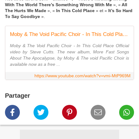
With The World There’s Something Wrong With Me
», «
All
The Hurts We Made
», «
In This Cold Place
» et «
It’s So Hard
To Say Goodbye
».
Moby & The Void Pacific Choir - In This Cold Place (Official Video)
Moby & The Void Pacific Choir - In This Cold Place Official
video by Steve Cutts. The new album, More Fast Songs
About The Apocalypse, by Moby & The void Pacific Choir is
available now as a free ...
https://www.youtube.com/watch?v=vmi-MtP969M
Partager