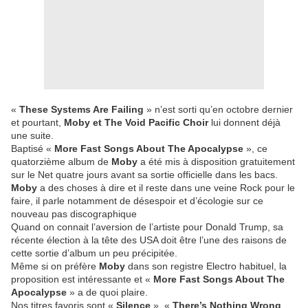
«
These Systems Are Failing
» n’est sorti qu’en octobre dernier
et pourtant,
Moby et The Void Pacific Choir
lui donnent déjà
une suite.
Baptisé «
More Fast Songs About The Apocalypse
», ce
quatorzième album de
Moby
a été mis à disposition gratuitement
sur le Net quatre jours avant sa sortie officielle dans les bacs.
Moby
a des choses à dire et il reste dans une veine Rock pour le
faire, il parle notamment de désespoir et d’écologie sur ce
nouveau pas discographique
Quand on connait l’aversion de l’artiste pour Donald Trump, sa
récente élection à la tête des USA doit être l’une des raisons de
cette sortie d’album un peu précipitée.
Même si on préfère
Moby
dans son registre Electro habituel, la
proposition est intéressante et «
More Fast Songs About The
Apocalypse
» a de quoi plaire.
Nos titres favoris sont «
Silence
», «
There’s Nothing Wrong