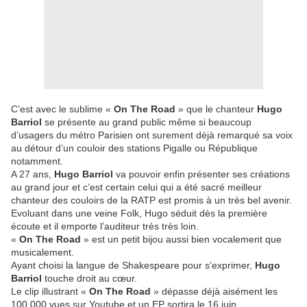
C’est avec le sublime «
On The Road
» que le chanteur
Hugo
Barriol
se présente au grand public même si beaucoup
d’usagers du métro Parisien ont surement déjà remarqué sa voix
au détour d’un couloir des stations Pigalle ou République
notamment.
A 27 ans,
Hugo Barriol
va pouvoir enfin présenter ses créations
au grand jour et c’est certain celui qui a été sacré meilleur
chanteur des couloirs de la RATP est promis à un très bel avenir.
Evoluant dans une veine Folk, Hugo séduit dès la première
écoute et il emporte l’auditeur très très loin.
«
On The Road
» est un petit bijou aussi bien vocalement que
musicalement.
Ayant choisi la langue de Shakespeare pour s’exprimer,
Hugo
Barriol
touche droit au cœur.
Le clip illustrant «
On The Road
» dépasse déjà aisément les
100 000 vues sur Youtube et un EP sortira le 16 juin.