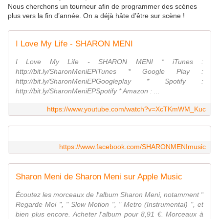
Nous cherchons un tourneur afin de programmer des scènes
plus vers la fin d’année. On a déjà hâte d’être sur scène !
I Love My Life - SHARON MENI
I Love My Life - SHARON MENI * iTunes :
http://bit.ly/SharonMeniEPiTunes * Google Play :
http://bit.ly/SharonMeniEPGoogleplay * Spotify :
http://bit.ly/SharonMeniEPSpotify * Amazon : ...
https://www.youtube.com/watch?v=XcTKmWM_Kuc
https://www.facebook.com/SHARONMENImusic
Sharon Meni de Sharon Meni sur Apple Music
Écoutez les morceaux de l'album Sharon Meni, notamment "
Regarde Moi ", " Slow Motion ", " Metro (Instrumental) ", et
bien plus encore. Acheter l'album pour 8,91 €. Morceaux à