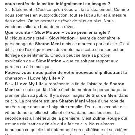
vous tentés de le mettre intégralement en images ?
S : Totalement ! C’est ce qu’on voudrait faire idéalement. Comme
nous sommes en autoproduction, tout se fait au fur et à mesure
des envies. On se permet de rêver de plus en plus. Nous
voudrions aller au bout de nos rêves.
Que raconte « Slow Motion » votre premier single ?
M
: Nous avons créé «
Slow Motion
» avant de connaître le
personnage de
Sharon Meni
mais ce morceau parle d’elle. C’est
difficile de l’expliquer avec des mots mais cette chanson est un
florilège de sentiments. Chacun peut se faire sa propre
explication de «
Slow Motion
» que ce soit par rapport aux
paroles ou à la musique.
Pouvez-vous nous parler de votre nouveau clip illustrant la
chanson « I Love My Life » ?
S
: «
I Love My Life
» représente la fin de l’histoire de
Sharon
Meni
sur ce disque-là. L’idée était de montrer le personnage au
premier plan au public. Il y a deux images de
Sharon Meni
dans
ce clip. La première est une
Sharon Meni
vêtue d’une robe de
soirée rouge dans une baignoire remplie d’eau. La seconde est
vêtue de noire, elle est folle et elle va dans tous les sens. La
seconde est à l’intérieur de la première. C’est
Zulma Rouge
qui
est une réalisatrice géniale qui a fait ce clip. Nous aimons
beaucoup ce qu’elle fait notamment son esthétisme et ses idées.