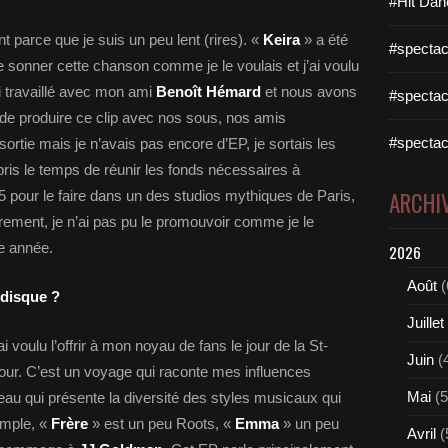
#Hit Dan
 parce que je suis un peu lent (rires). «
Keira
» a été
#spectac
re sonner cette chanson comme je le voulais et j’ai voulu
ai travaillé avec mon ami
Benoît Hémard
et nous avons
#spectac
 de produire ce clip avec nos sous, nos amis
#spectac
sortie mais je n’avais pas encore d’EP, je sortais les
 pris le temps de réunir les fonds nécessaires à
ARCHI
5 pour le faire dans un des studios mythiques de Paris,
strement, je n’ai pas pu le promouvoir comme je le
te année.
2026
Août
(
disque ?
Juillet
ai voulu l’offrir à mon noyau de fans le jour de la St-
Juin
(
our. C’est un voyage qui raconte mes influences
Mai
(5
au qui présente la diversité des styles musicaux qui
emple, «
Frère
» est un peu Roots, «
Emma
» un peu
Avril
(