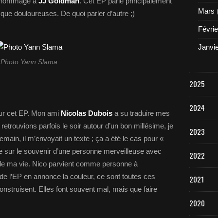
 hommage à
JJ Goldman
. Cet EP parle principalement
Mars
 que douloureuses. De quoi parler d’autre ;)
Févrie
Janvi
Photo Yann Slama
2025
2024
sur cet EP. Mon ami
Nicolas Dubois
a su traduire mes
trouvions parfois le soir autour d’un bon millésime, je
2023
demain, il m’envoyait un texte ; ça a été le cas pour «
de sur le souvenir d’une personne merveilleuse avec
2022
e de ma vie. Nico parvient comme personne à
de l’EP en annonce la couleur, ce sont toutes ces
2021
onstruisent. Elles font souvent mal, mais que faire
2020