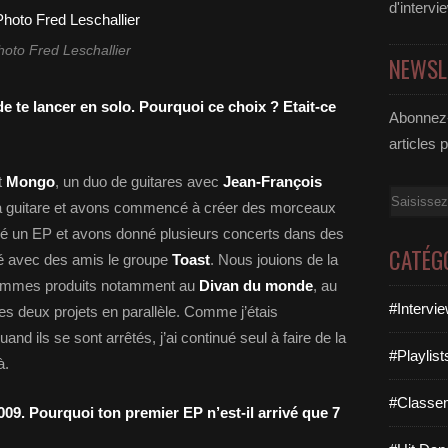
d'intervi
hoto Fred Leschallier
NEWSL
de te lancer en solo. Pourquoi ce choix ? Etait-ce
Abonnez-
articles 
t
Mongo
, un duo de guitares avec
Jean-François
Email
la guitare et avons commencé à créer des morceaux
é un EP et avons donné plusieurs concerts dans des
CATÉG
créé avec des amis le groupe
Toast
. Nous jouions de la
sommes produits notamment au
Divan du monde
, au
#Intervi
s deux projets en parallèle. Comme j’étais
d ils se sont arrêtés, j’ai continué seul à faire de la
#Playlis
à.
#Classe
009. Pourquoi ton premier EP n’est-il arrivé que 7