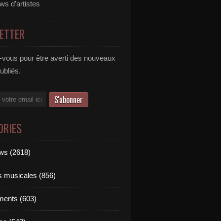
ews d'artistes
ETTER
vous pour être averti des nouveaux
publiés.
ORIES
ews (2618)
ts musicales (856)
ments (603)