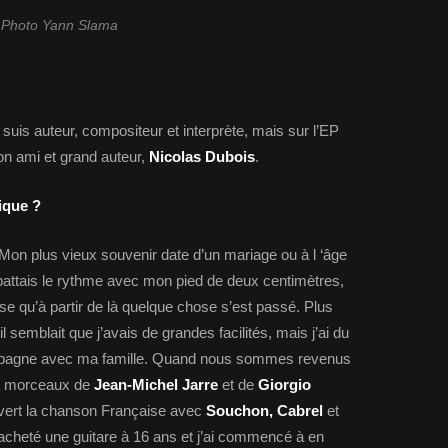
Photo Yann Slama
suis auteur, compositeur et interprète, mais sur l’EP
on ami et grand auteur,
Nicolas Dubois
.
ique ?
Mon plus vieux souvenir date d’un mariage ou à l ‘âge
Je battais le rythme avec mon pied de deux centimètres,
se qu’à partir de là quelque chose s’est passé. Plus
il semblait que j’avais de grandes facilités, mais j’ai du
 Espagne avec ma famille. Quand nous sommes revenus
es morceaux de
Jean-Michel Jarre
et de
Giorgio
ouvert la chanson Française avec
Souchon, Cabrel
et
 acheté une guitare à 16 ans et j’ai commencé à en