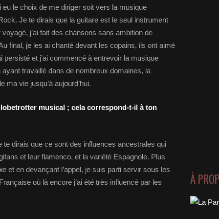
ai eu le choix de me diriger soit vers la musique
 Rock. Je te dirais que la guitare est le seul instrument
r voyagé, j’ai fait des chansons sans ambition de
. Au final, je les ai chanté devant les copains, ils ont aimé
ai persisté et j’ai commencé à entrevoir la musique
ayant travaillé dans de nombreux domaines, la
de ma vie jusqu’à aujourd’hui.
obetrotter musical ; cela correspond-t-il à ton
 te dirais que ce sont des influences ancestrales qui
gitans et leur flamenco, et la variété Espagnole. Plus
e et en devançant l’appel, je suis parti servir sous les
À PRO
rançaise où là encore j’ai été très influencé par les