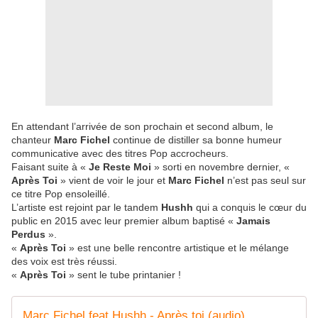
En attendant l’arrivée de son prochain et second album, le
chanteur
Marc Fichel
continue de distiller sa bonne humeur
communicative avec des titres Pop accrocheurs.
Faisant suite à «
Je Reste Moi
» sorti en novembre dernier, «
Après Toi
» vient de voir le jour et
Marc Fichel
n’est pas seul sur
ce titre Pop ensoleillé.
L’artiste est rejoint par le tandem
Hushh
qui a conquis le cœur du
public en 2015 avec leur premier album baptisé «
Jamais
Perdus
».
«
Après Toi
» est une belle rencontre artistique et le mélange
des voix est très réussi.
«
Après Toi
» sent le tube printanier !
Marc Fichel feat Hushh - Après toi (audio)