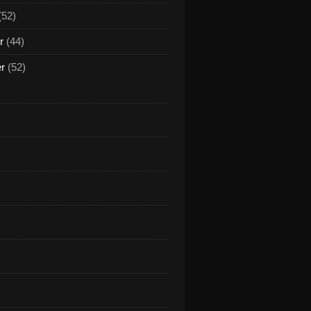
(52)
r
(44)
er
(52)