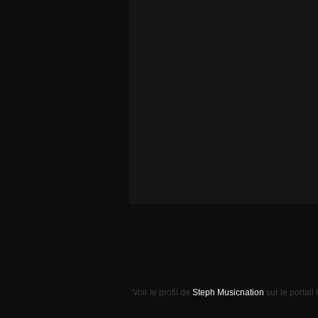
Voir le profil de
Steph Musicnation
sur le portail