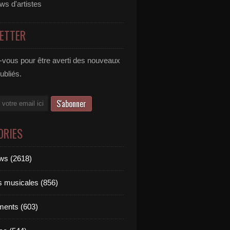
ews d'artistes
ETTER
vous pour être averti des nouveaux
publiés.
ORIES
ews (2618)
ts musicales (856)
ments (603)