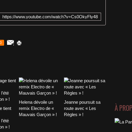
https://www.youtube.com/watch?v=Cs0OkyFly48
0
Helena dévoile un
Jeanne poursuit sa
À PRO
 tient
remix Electro de «
route avec « Les
Mauvais Garçon » !
Règles » !
l’été
n » !