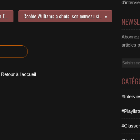
d'intervi
Cram reprend un tube de Tears For Fears !
Robbie Williams a choisi son nouveau single !
NEWSL
Abonnez-
articles 
Email
Retour à l'accueil
CATÉG
#Intervi
#Playlis
#Classe