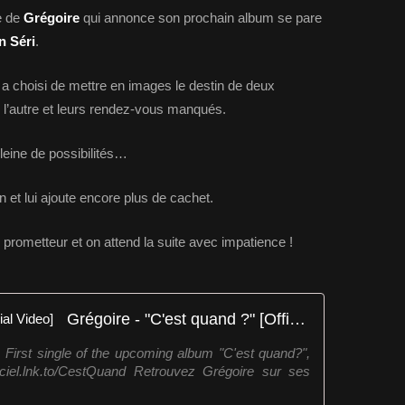
e de
Grégoire
qui annonce son prochain album se pare
n Séri
.
o a choisi de mettre en images le destin de deux
e l’autre et leurs rendez-vous manqués.
leine de possibilités…
n et lui ajoute encore plus de cachet.
s prometteur et on attend la suite avec impatience !
Grégoire - "C'est quand ?" [Official Video]
 First single of the upcoming album "C'est quand?",
fficiel.lnk.to/CestQuand Retrouvez Grégoire sur ses