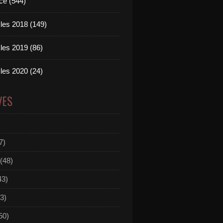
ce (544)
les 2018 (149)
les 2019 (86)
les 2020 (24)
VES
7)
(48)
43)
3)
50)